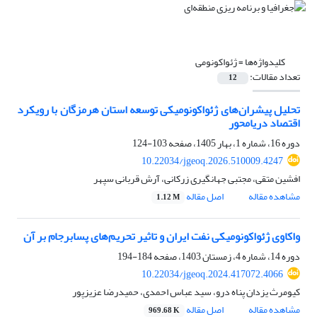
کلیدواژه‌ها =
ژئواکونومی
تعداد مقالات:
12
تحلیل پیشران‌های ژئواکونومیکی توسعه استان هرمزگان با رویکرد
اقتصاد دریامحور
دوره 16، شماره 1، بهار 1405، صفحه
103-124
10.22034/jgeoq.2026.510009.4247
افشین متقی، مجتبی جهانگیری زرکانی، آرش قربانی سپهر
مشاهده مقاله
اصل مقاله
1.12 M
واکاوی ژئواکونومیکی نفت ایران و تاثیر تحریم‌های پسابرجام بر آن
دوره 14، شماره 4، زمستان 1403، صفحه
184-194
10.22034/jgeoq.2024.417072.4066
کیومرث یزدان پناه درو، سید عباس احمدی، حمیدرضا عزیزپور
مشاهده مقاله
اصل مقاله
969.68 K