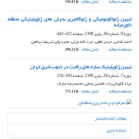
مشاهده مقاله
اصل مقاله
530.95 K
تبیین ژئواکونومیکی و ژئوکالچری بحران های ژئوپلیتیکی منطقه
خاورمیانه
دوره 9، شماره 36، پاییز 1398، صفحه
421-443
احمد فتحی، حیدر لطفی، عزت اله عزتی، مجید ولی شریعت پناهی
مشاهده مقاله
اصل مقاله
590.21 K
تبیین ژئوپلیتیک سازه های رقابت در جنوب شرق ایران
دوره 7، شماره 28، پاییز 1396، صفحه
203-216
مراد کاویانی راد، افشین متقی، محمدرضا عارف
مشاهده مقاله
اصل مقاله
771.13 K
مقالات آماده انتشار
شماره جاری