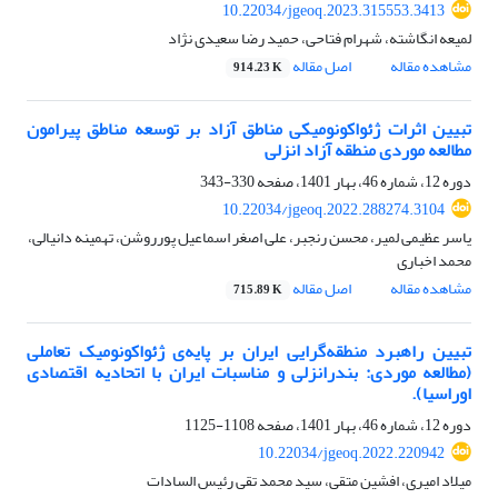
10.22034/jgeoq.2023.315553.3413
لمیعه انگاشته، شهرام فتاحی، حمید رضا سعیدی نژاد
مشاهده مقاله
اصل مقاله
914.23 K
تبیین اثرات ژئواکونومیکی مناطق آزاد بر توسعه مناطق پیرامون
مطالعه موردی منطقه آزاد انزلی
دوره 12، شماره 46، بهار 1401، صفحه
330-343
10.22034/jgeoq.2022.288274.3104
یاسر عظیمی لمیر، محسن رنجبر، علی اصغر اسماعیل پورروشن، تهمینه دانیالی،
محمد اخباری
مشاهده مقاله
اصل مقاله
715.89 K
تبیین راهبرد منطقه‌گرایی ایران بر پایه‌ی ژئواکونومیک تعاملی
(مطالعه موردی: بندرانزلی و مناسبات ایران با اتحادیه اقتصادی
اوراسیا).
دوره 12، شماره 46، بهار 1401، صفحه
1108-1125
10.22034/jgeoq.2022.220942
میلاد امیری، افشین متقی، سید محمد تقی رئیس السادات