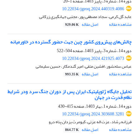
دوره 14، شماره 3، پاییز 1403، صفحه
1-20
10.22034/jgeoq.2024.440319.4086
عابد گل کرمی، سجاد مصطفی پور، مجتبی جهانگیری زرکانی
مشاهده مقاله
اصل مقاله
929.06 K
چالش‌های پیش‌روی کشور چین جهت حضور گسترده در خاورمیانه
دوره 14، شماره 3، پاییز 1403، صفحه
504-522
10.22034/jgeoq.2024.421925.4073
عباس سلحشور، افشین متقی، امیر گندمکار، حسین سلیمانی
مشاهده مقاله
اصل مقاله
993.35 K
تحلیل جایگاه ژئوپلیتیک ایران پس از دوران جنگ سرد ودر شرایط
نظام قدرت در جهان
دوره 14، شماره 1، بهار 1403، صفحه
415-430
10.22034/jgeoq.2024.303608.3281
فرزانه رشاد، عزت اله عزتی، کیومرث یزدان پناه درو
مشاهده مقاله
اصل مقاله
864.77 K