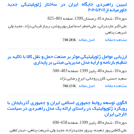
تبیین راهبردی جایگاه ایران در ساختار ژئوپلیتیکی جدید
خاورمیانه از۲۰۱۱تا۲۰۲۰
دوره 10، شماره 41، زمستان 1399، صفحه
801-825
علی اکبر مازندرانی، علی اصغر اسماعیل پورروشن، ریباز قربانی نژاد، مجید ولی
شریعت پناهی
مشاهده مقاله
اصل مقاله
740.28 K
ارزیابی عوامل ژئوپلیتیکی موثر بر صنعت حمل ‌و نقل کالا با تاکید بر
تنظیم بارنامه و ارایه مدل مدیریتی مبتنی بر پایداری
دوره 10، شماره 40، پاییز 1399، صفحه
483-500
سعید حسنی، کارن روحانی، ایرج رضایی نژاد
مشاهده مقاله
اصل مقاله
766.13 K
الگوی توسعه روابط جمهوری اسلامی ایران و جمهوری آذربایجان با
رویکرد ژئوپولیتیک در راستای ارائه یک مدل راهبردی در سیاست
خارجی ایران
دوره 10، شماره 40، پاییز 1399، صفحه
658-690
علی کاظمی پور دهبنه، پیروز مجتهدزاده، مجید ولی شریعت پناهی، حیدر لطفی