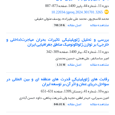
دوره 11، شماره 44، پاییز 1400، صفحه
873-887
10.22034/jgeoq.2024.301701.3265
محمد قاسم پور، محمد علی علیزاده، یوسف متولی حقیقی
مشاهده مقاله
اصل مقاله
708.59 K
بررسی و تحلیل ژئوپلیتیکی تاثیرات بحران مهاجرت(داخلی و
خارجی) بر توازن ژئواکونومیک مناطق جغرافیایی ایران
دوره 11، شماره 42، بهار 1400، صفحه
309-342
امیر ساسانفر، علی همتی، حسین محمدی
مشاهده مقاله
اصل مقاله
1.31 M
رقابت های ژئوپلیتیکی قدرت های منطقه ای و بین المللی در
سواحل دریای عمان و اثر آن بر توسعه ایران
دوره 10، شماره 41، زمستان 1399، صفحه
631-651
امین سهرابی، حیدر لطفی، مجید ولی شریعت پناهی، داود حسن آبادی
مشاهده مقاله
اصل مقاله
846.01 K