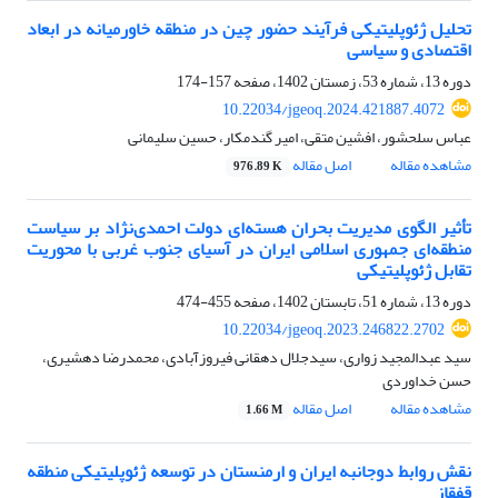
تحلیل ژئوپلیتیکی فرآیند حضور چین در منطقه خاورمیانه در ابعاد
اقتصادی و سیاسی
دوره 13، شماره 53، زمستان 1402، صفحه
157-174
10.22034/jgeoq.2024.421887.4072
عباس سلحشور، افشین متقی، امیر گندمکار، حسین سلیمانی
مشاهده مقاله
اصل مقاله
976.89 K
تأثیر الگوی مدیریت بحران هسته‌ای دولت احمدی‌نژاد بر سیاست
منطقه‌ای جمهوری اسلامی ایران در آسیای جنوب غربی با محوریت
تقابل ژئوپلیتیکی
دوره 13، شماره 51، تابستان 1402، صفحه
455-474
10.22034/jgeoq.2023.246822.2702
سید عبدالمجید زواری، سیدجلال دهقانی فیروزآبادی، محمدرضا دهشیری،
حسن خداوردی
مشاهده مقاله
اصل مقاله
1.66 M
نقش روابط دوجانبه ایران و ارمنستان در توسعه ژئوپلیتیکی منطقه
قفقاز