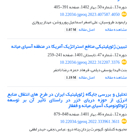
دوره 13، شماره 50، بهار 1402، صفحه
391-405
10.22034/jgeoq.2023.407587.4050
رایموند طروسیان، علی اصغر اسماعیل پورروشن، مهناز پروازی
مشاهده مقاله
اصل مقاله
1.07 M
تبیین ژئوپلیتیکی منافع استراتژیک آمریکا در منطقه آسیای میانه
دوره 12، شماره 47، تابستان 1401، صفحه
241-259
10.22034/jgeoq.2022.312207.3376
بنت الهدا یوسفی دیلمی، فرهاد حمزه، رضا تاجفر
مشاهده مقاله
اصل مقاله
1.19 M
تحلیل و بررسی جایگاه ژئوپلیتیک ایران در طرح های انتقال منابع
انرژی از حوزه دریای خزر در راستای تاثیر آن بر توسعه
ژئواکونومیک آسیای میانه و قفقاز
دوره 12، شماره 46، بهار 1401، صفحه
848-879
10.22034/jgeoq.2022.333961.3611
محبوبه کنشلو، کیومرث یزدان پناه درو، عباس نجفی، حیدر لطفی