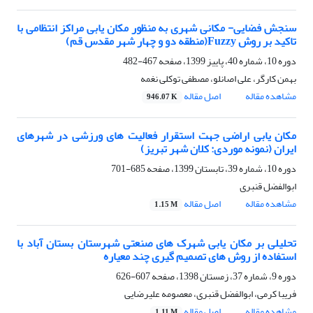
سنجش فضایی- مکانی شهری به منظور مکان یابی مراکز انتظامی با
تاکید بر روش Fuzzy‌(منطقه دو و چهار شهر مقدس قم)
دوره 10، شماره 40، پاییز 1399، صفحه
467-482
بهمن کارگر، علی اصانلو، مصطفی توکلی نغمه
مشاهده مقاله
اصل مقاله
946.07 K
مکان یابی اراضی جهت استقرار فعالیت های ورزشی در شهرهای
ایران (نمونه موردی: کلان شهر تبریز)
دوره 10، شماره 39، تابستان 1399، صفحه
685-701
ابوالفضل قنبری
مشاهده مقاله
اصل مقاله
1.15 M
تحلیلی بر مکان یابی شهرک های صنعتی شهرستان بستان آباد با
استفاده از روش های تصمیم گیری چند معیاره
دوره 9، شماره 37، زمستان 1398، صفحه
607-626
فریبا کرمی، ابوالفضل قنبری، معصومه علیرضایی
مشاهده مقاله
اصل مقاله
1.11 M