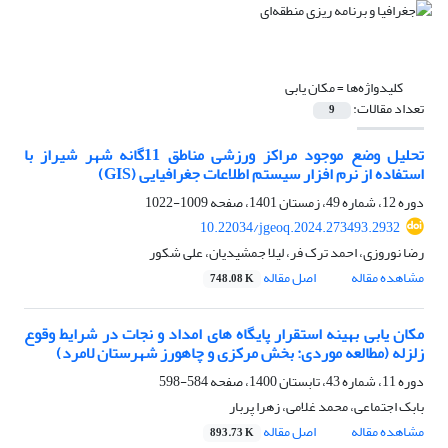
کلیدواژه‌ها =
مکان یابی
تعداد مقالات:
9
تحلیل وضع موجود مراکز ورزشی مناطق 11گانه شهر شیراز با
استفاده از نرم افزار سیستم اطلاعات جغرافیایی (GIS)
دوره 12، شماره 49، زمستان 1401، صفحه
1009-1022
10.22034/jgeoq.2024.273493.2932
رضا نوروزی، احمد ترک فر، لیلا جمشیدیان، علی شکور
مشاهده مقاله
اصل مقاله
748.08 K
مکان یابی بهینه استقرار پایگاه های امداد و نجات در شرایط وقوع
زلزله (مطالعه موردی: بخش مرکزی و چاهورز شهرستان لامرد)
دوره 11، شماره 43، تابستان 1400، صفحه
584-598
بابک اجتماعی، محمد غلامی، زهرا پربار
مشاهده مقاله
اصل مقاله
893.73 K