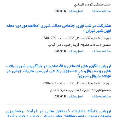
حجت شیخی، گودرز الهیاری
مشاهده مقاله
اصل مقاله
504.05 K
مشارکت در تاب آوری اجتماعی محلات شهری (مطالعه موردی: محله
اوین شهر تهران )
دوره 9، شماره 37، زمستان 1398، صفحه
729-740
منصوره سادات مظلوم، آزیتا رجبی، ناصر اقبالی
مشاهده مقاله
اصل مقاله
808.95 K
ارزیابی الگوی های اجتماعی و اقتصادی در بازآفرینی شهری بافت
های رو به زوال، در جستجوی راه حل (بررسی نظریات جهانی در
مواجه با زوال شهری)
دوره 9، شماره 37، زمستان 1398، صفحه
881-898
نغمه وهابزاده، علیرضا عندلیب، حمید ماجدی
مشاهده مقاله
اصل مقاله
550.63 K
ارزیابی جایگاه مشارکت ذی‌نفعان محلی در فرآیند برنامه‌ریزی
توسعه روستایی (موردمطالعه: نقاط روستایی جنوب و جنوب شرق