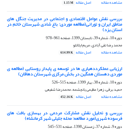
مشاهده مقاله
اصل مقاله
1.15 M
بررسی نقش عوامل اقتصادی و اجتماعی در مدیریت جنگل های
مناطق ایران و تورانی(مطالعه موردی: باغ شادی شهرستان خاتم در
استان یزد)
دوره 10، شماره 39، تابستان 1399، صفحه
961-978
محمد رضا تقی آبادی، مریم ایلانلو
مشاهده مقاله
اصل مقاله
614.99 K
ارزیابی عملکرددهیاری ها در توسعه ی پایدار روستایی (مطالعه ی
موردی دهستان همگین در بخش مرکزی شهرستان دهاقان)
دوره 10، شماره 38، بهار 1399، صفحه
515-526
حمید برقی، زهرا عظیمی یانچشمه، محمدرضا شفیعی
مشاهده مقاله
اصل مقاله
452.16 K
بررسی و تحلیل نقش مشارکت مردمی در بهسازی بافت های
فرسوده شهری(مورد مطالعه: محله جلیلی شهر کرمانشاه)
دوره 9، شماره 37، زمستان 1398، صفحه
531-545