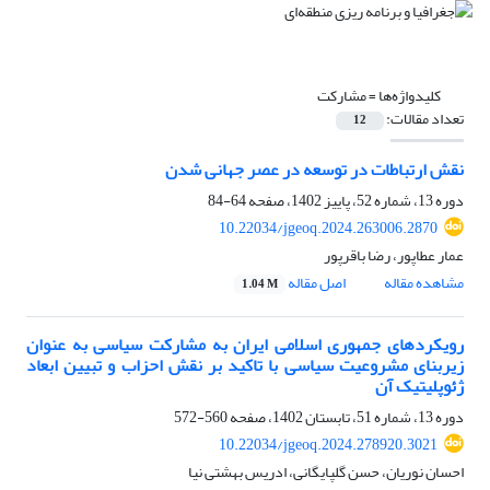
کلیدواژه‌ها =
مشارکت
تعداد مقالات:
12
نقش ارتباطات در توسعه در عصر جهانی شدن
دوره 13، شماره 52، پاییز 1402، صفحه
64-84
10.22034/jgeoq.2024.263006.2870
عمار عطاپور، رضا باقرپور
مشاهده مقاله
اصل مقاله
1.04 M
رویکردهای جمهوری اسلامی ایران به مشارکت سیاسی به عنوان
زیربنای مشروعیت سیاسی با تاکید بر نقش احزاب و تبیین ابعاد
ژئوپلیتیک آن
دوره 13، شماره 51، تابستان 1402، صفحه
560-572
10.22034/jgeoq.2024.278920.3021
احسان نوریان، حسن گلپایگانی، ادریس بهشتی نیا