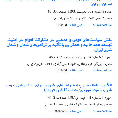
استان تهران)
دوره 9، شماره 35، تابستان 1398، صفحه
35-48
ناصر شفیعی ثابت، نگین سادات میرواحدی
مشاهده مقاله
اصل مقاله
1.04 M
نقش سیاست‌های قومی و مذهبی در مشارکت اقوام در امنیت،
توسعه همه جانبه و همگرایی با تأکید بر ترکمن‌های شمال و شمال
شرق ایران
دوره 9، شماره 34، بهار 1398، صفحه
433-455
نصرت برزگر، حیدر لطفی، داود حسن آبادی، محمد تقی رضویان
مشاهده مقاله
اصل مقاله
1.64 M
الگوی ساماندهی پیاده راه های شهری برای حکمروایی خوب
شهری(نمونه موردی: منطقه 12 شهر تهران)
دوره 8، شماره 31، تابستان 1397، صفحه
63-78
محسن نجارزاده، زینب کرکه آبادی، سعید کامیابی
مشاهده مقاله
اصل مقاله
960.85 K