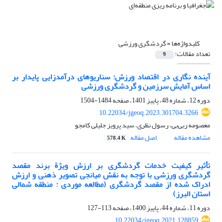
کلیدواژه‌ها =
گردشگری ورزشی
تعداد مقالات:
9
آینده نگاری در اقتصاد ورزش: سناریوهای درآمدزایی پایدار بر
اساس آمایش سرزمین و گردشگری ورزشی
دوره 12، شماره 48، پاییز 1401، صفحه
1484-1504
10.22034/jgeoq.2023.301704.3266
معصومه ربی‌بی، رسول نظری، سید پرویز جلیلی کامجو
مشاهده مقاله
اصل مقاله
578.4 K
تأثیر کیفیت خدمات گردشگری بر ارزش ویژة برند مقصد
گردشگری ورزشی با توجه به نقش میانجی تصویر ذهنی و ارزش
ادراک شده از مقصد گردشگری (مطالعه موردی : منطقه شمالی
استان البرز)
دوره 11، شماره 44، پاییز 1400، صفحه
113-127
10.22034/jgeoq.2021.128859