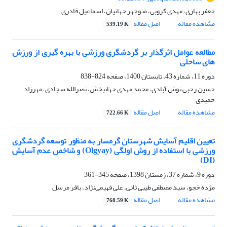
جعفر بهاری، مهدی کروبی، منوچهر جهانیان، اسماعیل قادری
مشاهده مقاله
اصل مقاله
539.19 K
مطالعه عوامل اثرگذار بر گردشگری ورزشی با بهره گیری از ورزش
های ساحلی
دوره 11، شماره 43، تابستان 1400، صفحه
824-838
حسین رجبی نوش آبادی، محمد مهدی جهانبخش، نصرالله سجادی، مهرزاد
حمیدی
مشاهده مقاله
اصل مقاله
722.66 K
تعیین اقلیم آسایش شهرستان گرمسار به منظور توسعه گردشگری
ورزشی با استفاده از روش اولگی (Olgyay) و شاخص عدم آسایش
(DI)
دوره 9، شماره 37، زمستان 1398، صفحه
345-361
مژده خجو، سید مصطفی طیبی ثانی، علی فهیمی‌نژاد، باقر مرسل
مشاهده مقاله
اصل مقاله
768.59 K