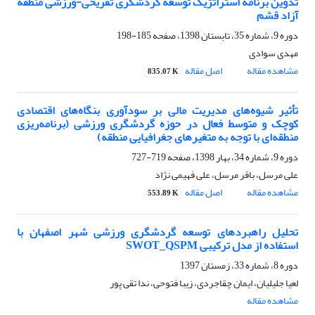
تدوین برنامه استراتژیک توسعه گردشگری تفریحی-ورزشی منطقه
آزاد قشم
دوره 9، شماره 35، تابستان 1398، صفحه
185-198
مهدی سوادی
مشاهده مقاله
اصل مقاله
835.07 K
تأثیر شیوه‌های مدیریت مالی بر سودآوری بنگاه‌های اقتصادی
کوچک و متوسط فعال در حوزه گردشگری ورزشی (برنامه‌ریزی
منطقه‌ای با توجه به متغیرهای جغرافیایی منطقه)
دوره 9، شماره 34، بهار 1398، صفحه
719-727
علی مرسل، باقر مرسل، علی فهیمی نژاد
مشاهده مقاله
اصل مقاله
553.89 K
تحلیل راهبردهای توسعه گردشگری ورزشی شهر اصفهان با
استفاده از مدل ترکیبی SWOT_QSPM
دوره 8، شماره 33، زمستان 1397
لعیا جلیلیان، ایمان چقاجردی، زیبا فتوحی، ندا تقی پور
مشاهده مقاله