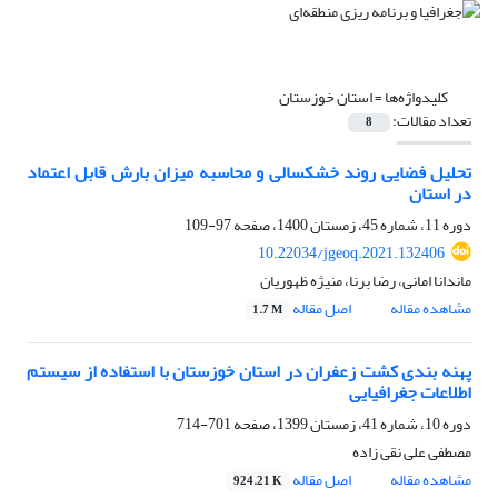
کلیدواژه‌ها =
استان خوزستان
تعداد مقالات:
8
تحلیل فضایی روند خشکسالی و محاسبه میزان بارش قابل اعتماد
در استان
دوره 11، شماره 45، زمستان 1400، صفحه
97-109
10.22034/jgeoq.2021.132406
ماندانا امانی، رضا برنا، منیژه ظهوریان
مشاهده مقاله
اصل مقاله
1.7 M
پهنه بندی کشت زعفران در استان خوزستان با استفاده از سیستم
اطلاعات جغرافیایی
دوره 10، شماره 41، زمستان 1399، صفحه
701-714
مصطفی علی نقی زاده
مشاهده مقاله
اصل مقاله
924.21 K