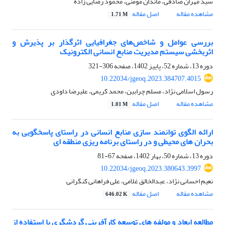
سید مهران صادقی، ماندان مومنی، محمود رضایی زاده
مشاهده مقاله
اصل مقاله
1.71 M
بررسی عوامل و شاخص‌های جغرافیایی اثرگذار بر پذیرش و
اثربخشی سیستم مدیریت منابع انسانی الکترونیک
دوره 13، شماره 52، پاییز 1402، صفحه
306-321
10.22034/jgeoq.2023.384707.4015
رسول اسلامی نژاد، مسلم چرابین، محمد کریمی، علیرضا داودی
مشاهده مقاله
اصل مقاله
1.01 M
ارائه الگوی توانمند سازی منابع انسانی در راستای پاسخگویی به
بحران های محیطی و در راستای برنامه ریزی منطقه ای
دوره 13، شماره 50، بهار 1402، صفحه
67-81
10.22034/jgeoq.2023.380643.3997
نعیم احسانی نژاد، عبدالخالق غلامی، علی فراهانی کنگرانی
مشاهده مقاله
اصل مقاله
646.02 K
مطالعه ابعاد و مولفه های توسعه کارآفرینی گردشگری با استفاده از