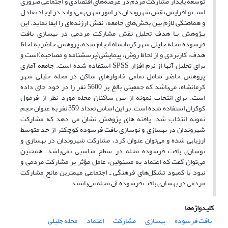
توسعه پایدار مشارکت مردم در عرصه‌های اقتصادی و اجتماعی ضروری
است و افزایش نقش شهروندان در امور شهری می‌تواند در ایجاد تعادل
و هماهنگی لازم بین بخش‌های جامعه، نقش ارزنده‌ای را ایفا نماید. این
پـژوهش بـا هدف تحلیل نقش مشارکت مردمی در بهسازی بافت
فرسوده محله جلیلی شهر کرمانشاه انجام شده، پژوهش حاضر به لحاظ
هدف، کاربردی و از لحاظ روش، پیمایشی(پرسشنامه و مصاحبه)است و
برای تحلیل آنها از نرم افزار SPSS استفاده شده است. جامعه آماری
پژوهش حاضر شامل تمامی خانوارهای ساکن در محله جلیلی شهر
کرمانشاه، می‌باشد که جمعیتی بالغ بر 5600 نفر را در خود جای داده
است. برای انتخاب نمونه از بین ساکنان محله مورد نظر از فرمول
کوکران استفاده شده است. بر این اساس تعداد 359 نفر به عنوان حجم
نمونه انتخاب شد. یافته های پژوهش نشان می دهد که مشارکت
شهروندان در بهسازی و نوسازی بافت فرسوده کوچکتر از حد متوسط
ارزیابی شده و می‌توان عنوان کرد، مشارکت شهروندان در بهسازی و
نوسازی بافت فرسوده محله در سطح مناسبی نمی‌باشد. همچنین
می‌توان گفت که اعتماد به مسئولین، عامل مؤثر بر مشارکت مردمی و
نبود یا کمبود تشکل‌های فرهنگی ـ اجتماعی مهمترین مانع مشارکت
مردمی در بهسازی بافت فرسوده آن محله می‌باشند.
کلیدواژه‌ها
بافت فرسوده
بهسازی
مشارکت
اعتماد
محله جلیلی