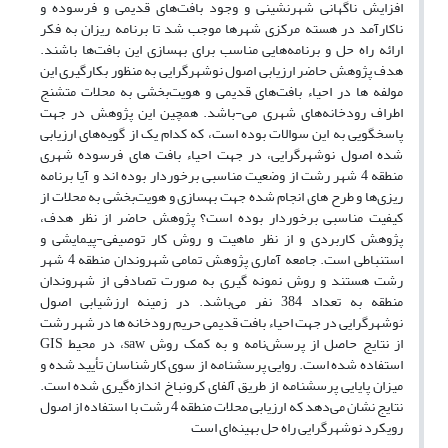
افزایش ناگهانی شهرنشینی و وجود بافت‌های قدیمی و فرسوده و
ناکارآمد در هسته مرکزی شهرها موجب شد تا برنامه ریزان به فکر
ارائه راه حل و برنامه‌هایی مناسب برای بهسازی این بافت‌ها باشند.
هدف پژوهش حاضر ارزیابی اصول نوشهرگرایی به منظور بکارگیری این
مولفه ها در احیاء بافت‌های قدیمی و هویت‌بخشی به محلات متشنج
اطراف رودخانه‌های شهری می-باشد. همچین این پژوهش در جهت
پاسخگویی به این سوالات بوده است، که کدام یک از گویه‌های ارزیابی
شده اصول نوشهرگرایی، در جهت احیاء بافت های فرسوده شهری
منطقه 4 شهر رشت از وضعیت مناسبی برخوردار بوده اند و آیا برنامه
ریزی‌ها و طرح های انجام شده جهت بهسازی و هویت‌بخشی به محلات از
کیفیت مناسبی برخوردار بوده است؟ پژوهش حاضر از نظر هدف،
پژوهش کاربردی و از نظر ماهیت و روش کار توصیفی-پیمایشی و
استنباطی است. جامعه آماری پژوهش تمامی شهروندان منطقه 4 شهر
رشت هستند و روش نمونه گیری به صورت تصادفی از شهروندان
منطقه به تعداد 384 نفر می‌باشد. در زمینه ارزشیابی اصول
نوشهرگرایی در جهت احیاء بافت قدیمی حریم رودخانه ها در شهر رشت
از نتایج حاصل از پرسش‌نامه و به کمک روش saw، در محیط GIS
استفاده شده است. روایی پرسشنامه از سوی کارشناسان تأیید شده و
میزان پایایی پرسشنامه از طریق آلفای کرونباخ اندازه‌گیری شده است.
نتایج نشان می‌دهد که ارزیابی محلات منطقه 4 رشت با استفاده از اصول
رویکرد نوشهرگرایی راه حل بهینه‌ای است