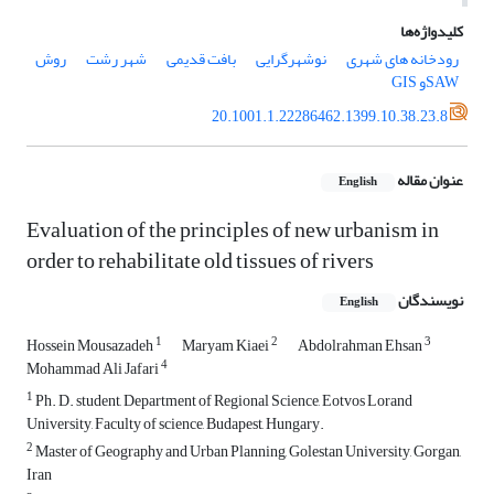
کلیدواژه‌ها
رودخانه های شهری
نوشهرگرایی
بافت قدیمی
شهر رشت
روش
SAWو GIS
20.1001.1.22286462.1399.10.38.23.8
عنوان مقاله
English
Evaluation of the principles of new urbanism in
order to rehabilitate old tissues of rivers
نویسندگان
English
1
2
3
Hossein Mousazadeh
Maryam Kiaei
Abdolrahman Ehsan
4
Mohammad Ali Jafari
1
Ph. D. student, Department of Regional Science, Eotvos Lorand
University, Faculty of science, Budapest, Hungary.
2
Master of Geography and Urban Planning, Golestan University, Gorgan,
Iran