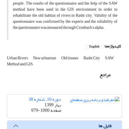
people. The results of the questionnaire and the help of the SAW
method have been used in the GIS environment in order to
rehabilitate the old habitat of rivers in Rasht city. Validity of the
questionnaire was confirmed by the experts and the reliability of
the questionnaire was measured through Cronbach's alpha.
کلیدواژه‌ها
English
Urban Rivers
New urbanism
Old tissues
Rasht City
SAW
Method and GIS
مراجع
دوره 10، شماره 38
بهار 1399
صفحه
979-1000
فایل ها