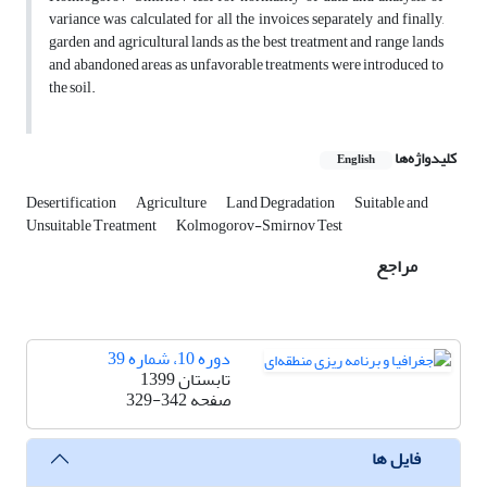
variance was calculated for all the invoices separately and finally,
garden and agricultural lands as the best treatment and range lands
and abandoned areas as unfavorable treatments were introduced to
the soil.
کلیدواژه‌ها
English
Desertification
Agriculture
Land Degradation
Suitable and
Unsuitable Treatment
Kolmogorov-Smirnov Test
مراجع
دوره 10، شماره 39
تابستان 1399
صفحه
329-342
فایل ها