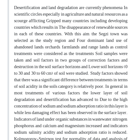
Desertification and land degradation are currently phenomena In
scientific circles, especially in agriculture and natural resources as a
scourge afflicting Gripped many countries, including developing
countries which results in, The disappearance of renewable sources
in each of these countries. With this aim, the Segzi town was
selected as the study region and Four dominant land use of
abandoned lands, orchards, farmlands and range lands as control
treatments were considered as the treatments Soil samples were
taken and soil factors in two groups of correction factors and
destruction in the soil surface horizons and Lower soil horizons (0
to 30 and 30 to 60 cm) of soil were studied. Study factors showed
that there was a significant difference between treatments in terms
of soil acidity in the soils category is relatively poor. In general, in
most treatments of various factors, the lower layer of soil
degradation and desertification has advanced to, Due to the high
concentration of sodium and sodium adsorption ratio in this layer is
while less damaging effect has been observed in the surface layer.
Indicators of land under organic substances in wastewater, nitrogen,
phosphorus, and calcium and magnesium increased and indicators
sodium, salinity, acidity and sodium adsorption ratio is reduced.
Kolmogorov-Smirnov test for normality of data and analysis of