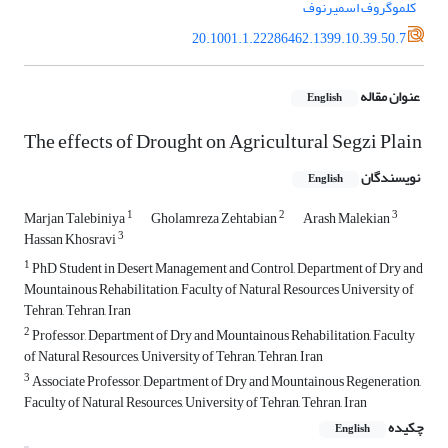
کلموگروف اسمیرنوف
20.1001.1.22286462.1399.10.39.50.7
عنوان مقاله
English
The effects of Drought on Agricultural Segzi Plain
نویسندگان
English
1
2
3
Marjan Talebiniya
Gholamreza Zehtabian
Arash Malekian
3
Hassan Khosravi
1
PhD Student in Desert Management and Control, Department of Dry and
Mountainous Rehabilitation, Faculty of Natural Resources University of
Tehran, Tehran, Iran
2
Professor, Department of Dry and Mountainous Rehabilitation, Faculty
of Natural Resources, University of Tehran, Tehran, Iran
3
Associate Professor, Department of Dry and Mountainous Regeneration,
Faculty of Natural Resources, University of Tehran, Tehran, Iran
چکیده
English