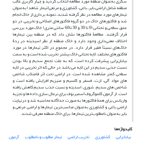
سگزی به‌عنوان منطقۀ مورد مطالعه انتخاب گردید و چهار کاربری غالب
منطقه شامل اراضی بایر‏، باغی‏، کشاورزی و مرتعی(تیمار شاهد) به‌عنوان
تیمارهای مورد مطالعه در نظر گرفته شدند، نمونه برداری از خاک انجام
شد و فاکتورهای خاک در دو گروه فاکتورهای اصلاحی و تخریبی در دو
عمق سطحی و تحتانی (0 تا 30 و 30 تا60 سانتی متری) خاک مورد بررسی
قرار گرفتند. مطالعۀ فاکتورها نشان داد که در منطقه بین تیمارها
اختلاف معنی‌داری وجود دارد و خاک منطقه از نظر اسیدیته در ردۀ
خاک‌های نسبتاً فقیر قرار دارد. در مجموع در اکثر تیمارها در مورد
فاکتورهای مختلف، لایه تحتانی خاک بیشتر تخریب شده است و به سمت
بیابان‌زایی پیشرفت کرده است، که به علت تجمع سدیم و بالا بودن
نسبت جذبی سدیم در این لایه می باشد در حالی که اثر تخریبی در لایه
سطحی کمتر مشاهده شده است. در اراضی تحت اثر فاضلاب شاخص
های مواد آلی، ازت، فسفر و کلسیم و منیزیم افزایش یافته است و
شاخص های سدیم، شوری، اسدیته و نسبت جذب سدیم کاهش یافته
است. از آزمون کلموگروف اسمیرنوف برای نرمال سازی داده ها و تجزیه
واریانس برای همۀ فاکتورها به صورت جداگانه محاسبه شد و درنهایت
اراضی باغی و کشاورزی به‌عنوان مناسب‌ترین تیمارها و اراضی مرتعی و
بایر به‌عنوان نامطلوب‌ترین تیمارها، برای خاک منطقه معرفی شدند.
کلیدواژه‌ها
بیابانزایی
کشاورزی
تخریب اراضی
تیمار مطلوب و نامطلوب
آزمون