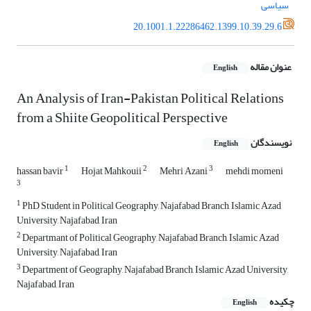
سیاسی
20.1001.1.22286462.1399.10.39.29.6
عنوان مقاله
English
An Analysis of Iran-Pakistan Political Relations
from a Shiite Geopolitical Perspective
نویسندگان
English
1
2
3
hassan bavir
Hojat Mahkouii
Mehri Azani
mehdi momeni
3
1
PhD Student in Political Geography, Najafabad Branch, Islamic Azad
University, Najafabad, Iran
2
Departmant of Political Geography, Najafabad Branch, Islamic Azad
University, Najafabad, Iran
3
Department of Geography, Najafabad Branch, Islamic Azad University,
Najafabad, Iran
چکیده
English