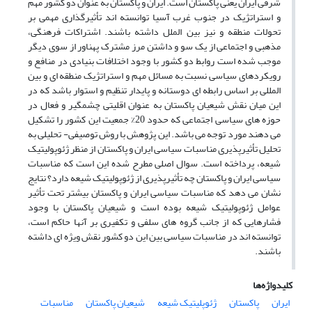
شرقی ایران یعنی پاکستان است. ایران و پاکستان به عنوان دو کشور مهم
و استراتژیک در جنوب غرب آسیا توانسته اند تأثیرگذاری مهمی بر
تحولات منطقه و نیز بین الملل داشته باشند. اشتراکات فرهنگی،
مذهبی و اجتماعی از یک سو و داشتن مرز مشترک پهناور از سوی دیگر
موجب شده است روابط دو کشور با وجود اختلافات بنیادی در منافع و
رویکردهای سیاسی نسبت به مسائل مهم و استراتژیک منطقه ای و بین
المللی بر اساس رابطه ای دوستانه و پایدار تنظیم و استوار باشد که در
این میان نقش شیعیان پاکستان به عنوان اقلیتی چشمگیر و فعال در
حوزه های سیاسی اجتماعی که حدود 20% جمعیت این کشور را تشکیل
می دهند مورد توجه می باشد. این پژوهش با روش توصیفی- تحلیلی به
تحلیل تأثیرپذیری مناسبات سیاسی ایران و پاکستان از منظر ژئوپولیتیک
شیعه، پرداخته است. سوال اصلی مطرح شده این است که مناسبات
سیاسی ایران و پاکستان چه تأثیرپذیری از ژئوپولیتیک شیعه دارد؟ نتایج
نشان می دهد که مناسبات سیاسی ایران و پاکستان بیشتر تحت تأثیر
عوامل ژئوپولیتیک شیعه بوده است و شیعیان پاکستان با وجود
فشارهایی که از جانب گروه های سلفی و تکفیری بر آنها حاکم است،
توانسته اند در مناسبات سیاسی بین این دو کشور نقش ویژه ای داشته
باشند.
کلیدواژه‌ها
ایران
پاکستان
ژئوپلیتیک شیعه
شیعیان پاکستان
مناسبات