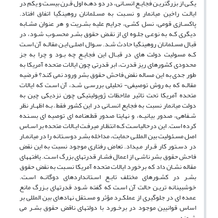
یکـی از بزرگتریـن فجایـع انسـانی، در دو دهـه اول قـرن بیسـت و یکم در
ایالـت راخین میانمار و نسـبت به مسـلمانان روهینگیا اتفاق افتاد.
پاکسـازی قومی، نسل کشـی، جرایم علیه بشـریت و هر عنوان مشـابه
دیگری کـه به نوعـی جلـوه ای از نقـض حقوق بشـر محسـوب شـود، در
قبال مسـلمانان روهینگیا حادث شـد. سـوال اصلـی ایـن مقالـه آن اسـت
کـه مسولیت دولت های در قبـال این فجایـع چه بـود و چرا به جز
محدودی کشورهای ریز قدرت، ابر قدرتی چون ایالات متحده آمریکا به
طور جدی به این مساله نقض فاحش حقوق بشر ورود نمی کند؟ فرضیه
مقالـه که به روش توصیفی- تحلیلی بررسـی شـد، آن اسـت که ایالات
متحده آمریکا تحت تاثیر ملاحظات ژوپولیتیکی چون نزدیکی چین به
دولت میانمار نسبت به فجایع انسـانی در این کشور فقط ً بـه اظهـار نظر
شـفاهی، صدور بیانیـه، و نهایتا صدور قطـعنامه ای توصیه ای بسـنده
کرده است. این درحالیاسـت کـه انتظـار میرفـت ایـالات متحده بر اسـاس
اصل مسـئولیت بین المللـی حمایت، مداخله بشـر دوسـتانه را در میانمـار
در دسـتور کار قـرار مـیداد. تعاض رفتاری موجود نسبت به این نقض
فاحش حقوق بشر ناشـی از اعمال فشـار قدرتهای بزرگ اسـت. یافتههای
مقاله نشـان داد که برخورد ایالات متحده آمریکا نسـبت به نقض حقوق
بشـر در کشـورهای مختلف تابـع اسـتانداردهای دوگانـه اسـت.
خوشبینانه تریـن حالت آن اسـت که گفته شـود قدرتهای بـزرگ مانع
عمده ای در جلوگیری از عملکـرد مؤثر و مسـتقل نهادهای بین المللی بر
اساس قوانیین موجود در برخـورد با دولتهای ناقض حقوق بشـر می
شـوند.