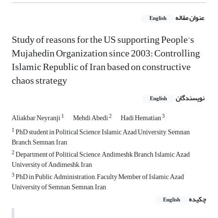
عنوان مقاله
English
Study of reasons for the US supporting People’s
Mujahedin Organization since 2003: Controlling
Islamic Republic of Iran based on constructive
chaos strategy
نویسندگان
English
1
2
3
Aliakbar Neyranji
Mehdi Abedi
Hadi Hematian
1
PhD student in Political Science, Islamic Azad University, Semnan
Branch, Semnan, Iran
2
Department of Political Science, Andimeshk Branch, Islamic Azad
University of Andimeshk, Iran
3
PhD in Public Administration,, Faculty Member of Islamic Azad
University of Semnan, Semnan, Iran
چکیده
English