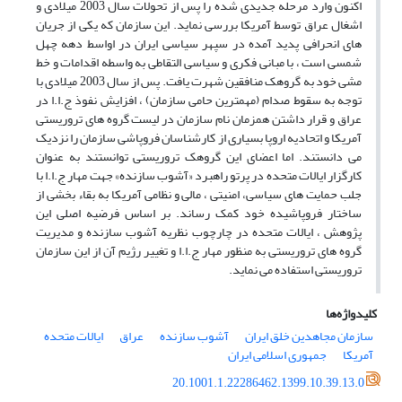
اکنون وارد مرحله جدیدی شده را پس از تحولات سال 2003 میلادی و
اشغال عراق توسط آمریکا بررسی نماید. این سازمان که یکی از جریان
های انحرافی پدید آمده در سپهر سیاسی ایران در اواسط دهه چهل
شمسی است ، با مبانی فکری و سیاسی التقاطی به واسطه اقدامات و خط
مشی خود به گروهک منافقین شهرت یافت. پس از سال 2003 میلادی با
توجه به سقوط صدام (مهمترین حامی سازمان) ، افزایش نفوذ ج.ا.ا در
عراق و قرار داشتن همزمان نام سازمان در لیست گروه های تروریستی
آمریکا و اتحادیه اروپا بسیاری از کارشناسان فروپاشی سازمان را نزدیک
می دانستند. اما اعضای این گروهک تروریستی توانستند به عنوان
کارگزار ایالات متحده در پرتو راهبرد «آشوب سازنده» جهت مهار ج.ا.ا با
جلب حمایت های سیاسی، امنیتی ، مالی و نظامی آمریکا به بقاء بخشی از
ساختار فروپاشیده خود کمک رساند. بر اساس فرضیه اصلی این
پژوهش ، ایالات متحده در چارچوب نظریه آشوب سازنده و مدیریت
گروه های تروریستی به منظور مهار ج.ا.ا و تغییر رژیم آن از این سازمان
تروریستی استفاده می نماید.
کلیدواژه‌ها
سازمان مجاهدین خلق ایران
آشوب سازنده
عراق
ایالات متحده
آمریکا
جمهوری اسلامی ایران
20.1001.1.22286462.1399.10.39.13.0