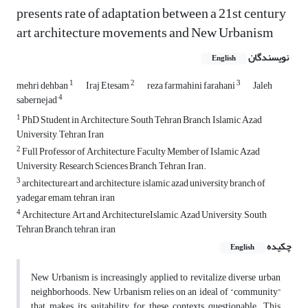
presents rate of adaptation between a 21st century
art architecture movements and New Urbanism
نویسندگان
English
1
2
3
mehri dehban
Iraj Etesam
reza farmahini farahani
Jaleh
4
sabernejad
1
PhD Student in Architecture, South Tehran Branch, Islamic Azad
University, Tehran, Iran
2
Full Professor of Architecture, Faculty Member of Islamic Azad
University, Research Sciences Branch, Tehran, Iran.
3
architecture,art and architecture, islamic azad university branch of
yadegar emam, tehran, iran
4
Architecture, Art and ArchitectureIslamic, Azad University, South
Tehran Branch, tehran, iran
چکیده
English
New Urbanism is increasingly applied to revitalize diverse urban
neighborhoods. New Urbanism relies on an ideal of “community”
that makes its suitability for these contexts questionable. This