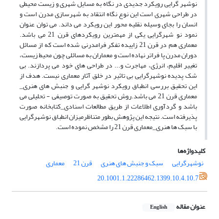
نوشهر گرایی رویکرد جدیدی در نگاه به مسایل شهری و زیست محیطی
در طراحی شهری است این نوع نگاه انتقاد به شهرسازی مدرن است و
انسان را بجای وسیله نقلیه محور این رویکرد می داند. می توان عنوان
نمود نو شهرگرایی یکی از مهمترین رویکردهای قرن 21 می باشد.
معماری هم در قرن 21 زاییده تفکر فرامدرنی شده است که از مسائل
دوران مدرن پا فراتر نهاده است و معماران به مسائلی چون محیط زیست،
تغییر اقلیم، انرژی، مهاجرت و... در طراحی های خود می پردازند. بی
شک پدیده نوشهرگرایی بی تاثیر در خلق آثار معماری نیست. هدف از
این تحقیق بررسی انطباق رویکرد نوشهر گرایی و جنبش های هنری_
معماری قرن 21 می باشد.روش تحقیق به صورت توصیفی - تحلیلی می
باشد و گردآوری اطلاعات از طریق مطالعات اسنادی_کتابخانه صورت
پذیرفته است. نتیجه این پژوهش بطور متناظرمیزان انطباق نوشهرگرایی
با سبک ها هنری_معماری قرن 21 را مشخص نموده است.
کلیدواژه‌ها
نوشهرگرایی
سبک و جنبش های هنری
قرن 21
معماری
20.1001.1.22286462.1399.10.4.10.7
عنوان مقاله
English