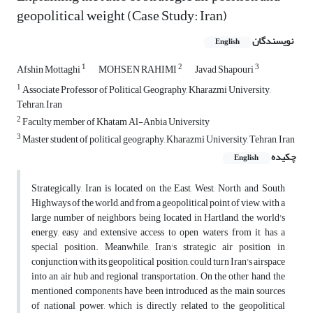
geopolitical weight (Case Study: Iran)
نویسندگان
English
1
2
3
Afshin Mottaghi
MOHSEN RAHIMI
Javad Shapouri
1
Associate Professor of Political Geography, Kharazmi University,
Tehran, Iran
2
Faculty member of Khatam Al-Anbia University
3
Master student of political geography, Kharazmi University, Tehran, Iran
چکیده
English
Strategically, Iran is located on the East, West, North and South
Highways of the world, and from a geopolitical point of view, with a
large number of neighbors, being located in Hartland, the world's
energy, easy and extensive access to open waters, from it has a
special position. Meanwhile, Iran's strategic air position, in
conjunction with its geopolitical position, could turn Iran's airspace
into an air hub and regional transportation. On the other hand, the
mentioned components have been introduced as the main sources
of national power, which is directly related to the geopolitical