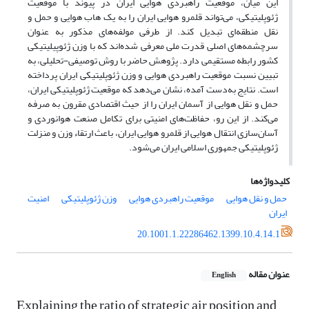
این میان، موقعیت راهبردی هوایی ایران در پیوند با موقعیت
ژئوپلیتیکی، می‌تواند قلمرو هوایی ایران را به یک هاب هوایی و حمل و
نقل منطقه‌ای تبدیل کند. از طرفی مولفه‌‌‌‌‌‌‌های مذکور به عنوان
سرچشمه‌های اصلی قدرت ملی معرفی شده‌اند که با وزن ژئوپیلیتیکی
کشور رابطه مستقیمی دارد. پژوهش حاضر با روش توصیفی-تحلیلی، به
تبیین نسبت موقعیت راهبردی هوایی و وزن ژئوپلیتیکی ایران پرداخته
است. نتایج به‌دست آمده، نشان می‌دهد که موقعیت ژئوپلیتیکی ایران،
حمل و نقل هوایی از آسمان ایران را از حیث اقتصادی مقرون به صرفه
می‌کند. از این رو، حفاظت‌های امنیتی برای تکامل صنعت هوانوردی و
آسان‌سازی انتقال هوایی از قلمرو هوایی ایران، باعث ارتقاء وزن و منزلت
ژئوپلیتیکی جمهوری اسلامی ایران می‌شود.
کلیدواژه‌ها
حمل و نقل هوایی
موقعیت راهبردی هوایی
وزن ژئوپلیتیکی
امنیت
ایران
20.1001.1.22286462.1399.10.4.14.1
عنوان مقاله
English
Explaining the ratio of strategic air position and