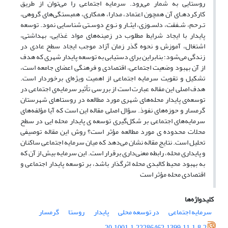
روستایی به شمار می‌رود. سرمایه اجتماعی را می‌توان از طریق
کارکردهـای آن همچون اعتماد، مدارا، همکاری، همبستگی‌های گروهی،
تـرحم، شـفقت، دلسـوزی، ایثـار و نـوع دوسـتی شناسایی نمود. توسعه
پایدار با ایجاد شرایط مطلوب در زمینه‌های مواد غذایی، بهداشتی،
اشتغال، آموزش و نحوه گذر زمان آزاد موجب ایجاد سطح عادی در
زندگی می‌شود؛ بنابراین برای دستیابی به توسعه پایدار شهری که هدف
از آن بهبود وضعیت اجتماعی، اقتصادی و فرهنگی اعضای جامعه است،
تشکیل و تقویت سرمایه اجتماعی از اهمیت ویژه‌ای برخوردار است.
هدف اصلی این مقاله عبارت است از بررسی تأثیر سرمایه‌ی اجتماعی در
توسعه‌ی پایدار محله‌های شهری مورد مطالعه در روستاهای شهرستان
گرمسار و حوزه‌های نفوذ. سؤال اصلی مقاله این است که آیا مؤلفه‌های
سرمایه‌های اجتماعی بر شکل‌گیری توسعه ی پایدار محله ایی در سطح
محلات محدوده ی مورد مطالعه مؤثر است؟ روش این مقاله توصیفی
تحلیل است. نتایج مقاله نشان می‌دهد که میان سرمایه اجتماعی ساکنان
و پایداری محله، رابطه معنی‌داری برقرار است. این سرمایه بیش از آن که
به بهبود محیط کالبدی محله اثرگذار باشد، بر توسعه پایدار اجتماعی و
اقتصادی محله مؤثر است
کلیدواژه‌ها
سرمایه اجتماعی
در توسعه محلی
پایدار
روستا
گرمسار
20.1001.1.22286462.1399.11.1.8.2