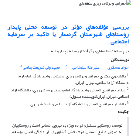
بررسی مؤلفه‌های مؤثر در توسعه محلی پایدار
روستاهای شهرستان گرمسار یا تاکید بر سرمایه
اجتماعی
نوع مقاله : مقاله های برگرفته از رساله و پایان نامه
نویسندگان
3
2
1
جواد عسگری
علیرضا استعلاجی
مجید ولی شریعت پناهی
1
دانشجوی دکتری جغرافیا و برنامه ریزی روستایی، واحد یادگار امام (ره)،
دانشگاه آزاد اسلامی، تهران، ایران.
2
استاد جغرافیای انسانی، واحد یادگار امام خمینی ره- شهر ری‌، دانشگاه آزاد
اسلامی، تهران، ایران‌(نویسنده مسول).
3
دانشیار جغرافیای انسانی، دانشگاه آزاد اسلامی، واحد شهر ری
چکیده
توسعه روستایی مستلزم توجه ویژه به نیروی انسانی است و روستاییان
به عنوان منابع انسانی مهم بخش کشاورزی، از عاملان اصلی توسعه