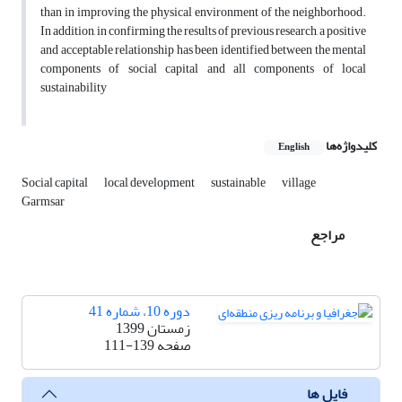
than in improving the physical environment of the neighborhood.
In addition, in confirming the results of previous research, a positive
and acceptable relationship has been identified between the mental
components of social capital and all components of local
sustainability
کلیدواژه‌ها
English
Social capital
local development
sustainable
village
Garmsar
مراجع
دوره 10، شماره 41
زمستان 1399
صفحه
111-139
فایل ها