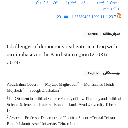
دموکراتیزاسیون
عراق
اقلیم کردستان
اقتدارگرایی
رانتیریسم
20.1001.1.22286462.1399.11.1.23.7
عنوان مقاله
English
Challenges of democracy realization in Iraq with
an emphasis on the Kurdistan region (2003 to
2019)
نویسندگان
English
1
2
Abdulrahim Qaderi
Mojtaba Maghsoudi
Mohammad Mehdi
3
3
Mojahedi
Sadegh Zibakalam
1
PhD Student in Political Science, Faculty of Law, Theology and Political
Science, Science and Research Branch, Islamic Azad University, Tehran,
Iran
2
Associate Professor, Department of Political Science, Central Tehran
Branch, Islamic Azad University, Tehran, Iran