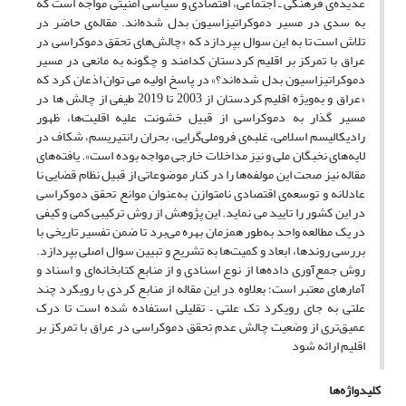
عدیده‌ی فرهنگی ـ اجتماعی، اقتصادی و سیاسی امنیتی مواجه است که
به سدی در مسیر دموکراتیزاسیون بدل شده‌اند. مقاله‌ی حاضر در
تلاش است تا به این سوال بپردازد که «چالش‌های تحقق دموکراسی در
عراق با تمرکز بر اقلیم کردستان کدامند و چگونه به مانعی در مسیر
دموکراتیزاسیون بدل شده‌اند؟» در پاسخ اولیه می توان اذعان کرد که
«عراق و به‌ویژه اقلیم کردستان از 2003 تا 2019 طیفی از چالش ها در
مسیر گذار به دموکراسی از قبیل خشونت علیه اقلیت‌ها، ظهور
رادیکالیسم اسلامی، غلبه‌ی فروملی‌گرایی، بحران رانتیریسم، شکاف در
لایه‌های نخبگان ملی و نیز مداخلات خارجی مواجه بوده است». یافته‌های
مقاله‌ نیز صحت این مولفه‌ها را در کنار موضوعاتی از قبیل نظام قضایی نا
عادلانه و توسعه‌ی اقتصادی نامتوازن به‌عنوان موانع تحقق دموکراسی
در این کشور را تایید می نماید. این پژوهش از روش ترکیبی کمی و کیفی
در یک مطالعه واحد به‌طور همزمان بهره می‌برد تا ضمن تفسیر تاریخی با
بررسی روندها، ابعاد و کمیت‌ها به تشریح و تبیین سوال اصلی بپردازد.
روش جمع‌آوری داده‌ها از نوع اسنادی و از منابع کتابخانه‌ای و اسناد و
آمارهای معتبر است؛ بعلاوه در این مقاله از منابع کردی با رویکرد چند
علتی به جای رویکرد تک علتی – تقلیلی استفاده شده است تا درک
عمیق‌تری از وضعیت چالش عدم تحقق دموکراسی در عراق با تمرکز بر
اقلیم ارائه شود
کلیدواژه‌ها