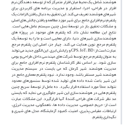
هوشمند شامل یک محیط میان افزار متمرکز که از توسعه دهندگان نرم
افزار در طراحی، اجرا، استقرار و مدیریت برنامه های کاربردی برای
شهرهای هوشمند تعریف می کند. این تحقیق به دنبال یافتن الزامات یک
پلتفرم نرم افزاریِ جامع برای شهر موزد مطالعه و یافتن چالش های اصلی
و مشکلات تحقیق باز در توسعۀ نسل چنین سیستم عامل هایی است.
نتایج این مطالعه نشان داد که پلتفرم های موجود در پروژه های
هوشمندسازی شهرهای دنیا، دارای معایبی است و ما را به توسعۀ یک
پلتفرم مرجع نوین هدایت می کند. چهار جزء اصلی این پلتفرم مرجع
عبارت است از: CPS، IoT، BD و رایانش ابری. این الگوی جدید می تواند
به عنوان پلتفرم مرجع توسط شرکت های مهندسی داخل طراحی و بومی
سازی شود. بر اساس نظر کارشناسان پلتفرم نرم افزاری جامع برای
مدیریت هوشمند شهر کرمان که می بایست در سیستم مدیریت
هوشمند شهر مستقر باشد، وجود ندارد. نبود پلتفرم معماری جامع در
این شهر باعث شده داده های تولید شده توسط سنسورهای معدود
نتواند عملاً مورد استفاده قرار بگیرد. ده عامل از توسعۀ سریع چنین
پلتفرم هایی در هوشمندسازی این شهر جلوگیری می نماید که بایستی
مد نظر شرکت های طراحی کنندۀ آنها قرارگیرد. این مشکلات عبارت
است از: حریم خصوصی، مدیریت داده ها، ناهمگونی، مدیریت انرژی،
ارتباطات، مقیاس پذیری، امنیت، کمبود آزمایشگاه، مدل های شهری و
نگهداری پلتفرم.