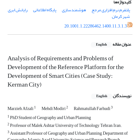
کلیدواژه‌ها
پلتفرم نرم افزاری مرجع
هوشمندسازی
پایگاه اطلاعاتی
رایانش ابری
شهر کرمان
20.1001.1.22286462.1400.11.3.1.3
عنوان مقاله
English
Analysis of Requirements and Problems of
Development of the Reference Platform for the
Development of Smart Cities (Case Study:
Kerman City)
نویسندگان
English
1
2
3
Marzieh Afzali
Mehdi Modiri
Rahmatullah Farhudi
1
PhD Student of Geography and Urban Planning
2
Professor of Malek Ashtar University of Technology, Tehran, Iran.
3
Assistant Professor of Geography and Urban Planning, Department of
Geography, Islamic Azad University, Science and Research Branch,