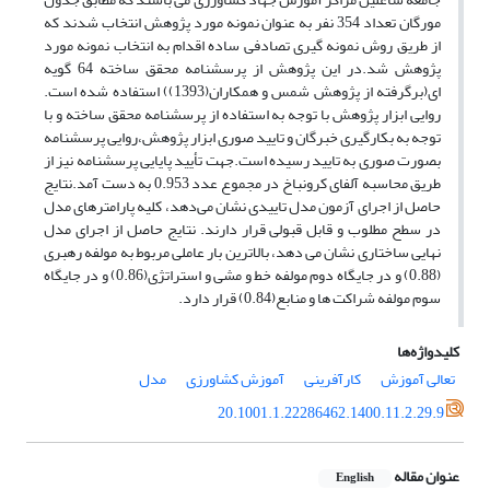
مورگان تعداد 354 نفر به عنوان نمونه مورد پژوهش انتخاب شدند که
از طریق روش نمونه گیری تصادفی ساده اقدام به انتخاب نمونه مورد
پژوهش شد.در این پژوهش از پرسشنامه محقق ساخته 64 گویه
ای(برگرفته از پژوهش شمس و همکاران(1393)) استفاده شده است.
روایی ابزار پژوهش با توجه به استفاده از پرسشنامه محقق ساخته و با
توجه به بکارگیری خبرگان و تایید صوری ابزار پژوهش،روایی پرسشنامه
بصورت صوری به تایید رسیده است.جهت تأیید پایایی پرسشنامه نیز از
طریق محاسبه آلفای کرونباخ در مجموع عدد 0.953 به دست آمد.نتایج
حاصل از اجرای آزمون مدل تاییدی نشان می‌دهد، کلیه پارامترهای مدل
در سطح مطلوب و قابل قبولی قرار دارند. نتایج حاصل از اجرای مدل
نهایی ساختاری نشان می دهد، بالاترین بار عاملی مربوط به مولفه رهبری
(0.88) و در جایگاه دوم مولفه خط و مشی و استراتژی(0.86) و در جایگاه
سوم مولفه شراکت ها و منابع(0.84) قرار دارد.
کلیدواژه‌ها
تعالی آموزش
کارآفرینی
آموزش کشاورزی
مدل
20.1001.1.22286462.1400.11.2.29.9
عنوان مقاله
English