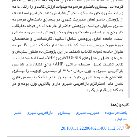
کرده اند. بهسازی بافتهای فرسوده میتواند ارزش کالبدی را ارتقاء داده
و رغبت شهروندان به سکونت در آن افزایش دهد. در این راستا هدف
از پژوهش حاضر نقش مدیریت شهری در بهسازی بافت‌های فرسوده
شهری سراوان میباشد. پژوهش حاضر از نظر هدف در حیطه تحقیقات
کاربردی و بر اساس ماهیت و روش، یک پژوهش توصیفی- پیمایشی
است. جامعه آماری پژوهش شامل اساتید، کارشناسان و متخصصان
حوزه مورد بررسی میباشد که با استفاده از تکنیک دلفی، ۲۰ نفر به
عنوان جامعه نمونه انتخاب شدند. در این پژوهش به منظور سنجش و
تجزیه و تحلیل از مدل های TOPSIS فازی و AHP، استفاده شده است.
نتایج تکنیک تحلیل سلسله مراتبی (AHP) فازی نشان داد شاخص
بازآفرینی شهری با وزن نرمال ۴۰۸/۰ از بیشترین اولویت را بهسازی
بافت‌های فرسوده شهری دارد. همچنین نتایج تکنیک تاپسیس فازی
نشان داد، استراتژی بازآفرینی شهری دارای بالاترین وزن بوده و در
جایگاه اول قرار می‌گیرد.
کلیدواژه‌ها
بافت فرسوده
مدیریت شهری
بهسازی
بازآفرینی شهری
شهر
سراوان
20.1001.1.22286462.1400.11.2.37.7