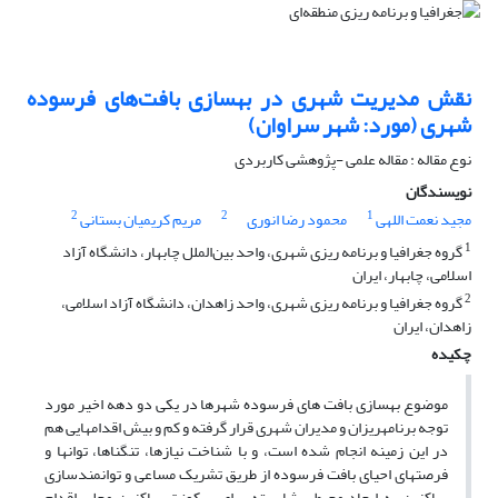
نقش مدیریت شهری در بهسازی بافت‌های فرسوده
شهری (مورد: شهر سراوان)
نوع مقاله : مقاله علمی -پژوهشی کاربردی
نویسندگان
2
2
1
مجید نعمت اللهی
محمود رضا انوری
مریم کریمیان بستانی
1
گروه جغرافیا و برنامه ریزی شهری، واحد بین‌الملل چابهار، دانشگاه آزاد
اسلامی، چابهار، ایران
2
گروه جغرافیا و برنامه ریزی شهری، واحد زاهدان، دانشگاه آزاد اسلامی،
زاهدان، ایران
چکیده
موضوع بهسازی بافت های فرسوده شهرها در یکی دو دهه اخیر مورد
توجه برنامهریزان و مدیران شهری قرار گرفته و کم و بیش اقدامهایی هم
در این زمینه انجام شده است، و با شناخت نیازها، تنگناها، توانها و
فرصتهای احیای بافت فرسوده از طریق تشریک مساعی و توانمندسازی
ساکنین به ایجاد محیطی شایسته برای سکونت ساکنین محلی اقدام