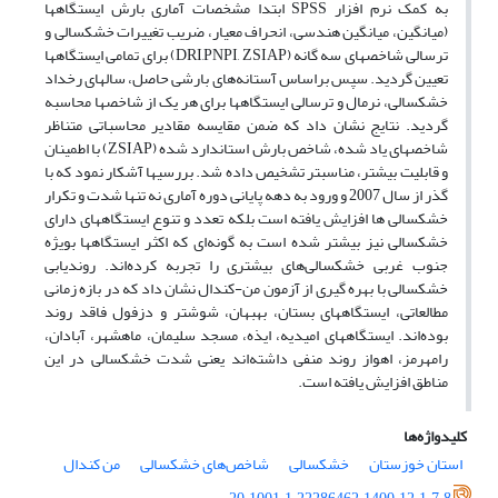
به کمک نرم افزار SPSS ابتدا مشخصات آماری بارش ایستگاهها
(میانگین، میانگین هندسی، انحراف معیار، ضریب تغییرات خشکسالی و
ترسالی شاخصهای سه گانه (DRI,PNPI, ZSIAP) برای تمامی ایستگاهها
تعیین گردید. سپس براساس آستانه‌های بارشی حاصل، سالهای رخداد
خشکسالی، نرمال و ترسالی ایستگاهها برای هر یک از شاخصها محاسبه
گردید. نتایج نشان داد که ضمن مقایسه مقادیر محاسباتی متناظر
شاخصهای یاد شده، شاخص بارش استاندارد شده (ZSIAP) با اطمینان
و قابلیت بیشتر، مناسبتر تشخیص داده شد. بررسیها آشکار نمود که با
گذر از سال 2007 و ورود به دهه پایانی دوره آماری نه تنها شدت و تکرار
خشکسالی ها افزایش یافته است بلکه تعدد و تنوع ایستگاههای دارای
خشکسالی نیز بیشتر شده است به گونه‌ای که اکثر ایستگاهها بویژه
جنوب غربی خشکسالی‌های بیشتری را تجربه کرده‌اند. روندیابی
خشکسالی با بهره گیری از آزمون من-کندال نشان داد که در بازه زمانی
مطالعاتی، ایستگاههای بستان، بهبهان، شوشتر و دزفول فاقد روند
بوده‌اند. ایستگاههای امیدیه، ایذه، مسجد سلیمان، ماهشهر، آبادان،
رامهرمز، اهواز روند منفی داشته‌اند یعنی شدت خشکسالی در این
مناطق افزایش یافته است.
کلیدواژه‌ها
استان خوزستان
خشکسالی
شاخص‌های خشکسالی
من کندال