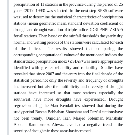
precipitation of 11 stations in the province during the period of 25
years (2017-1993) was selected. In the next step, SPSS software
was used to determine the statistical characteristics of precipitation
stations (mean, geometric mean, standard deviation, coefficient of
drought and drought variation of triple indices (DRI, PNPI, ZSIAP)
for all stations. Then, based on the rainfall thresholds, the yearly, dry,
normal, and wetting periods of the stations were calculated for each
of the indices. The results showed that, comparing the
corresponding computational values of the mentioned indices, the
standardized precipitation index (ZSIAP) was more appropriately
identified with greater reliability and reliability. Studies have
revealed that, since 2007 and the entry into the final decade of the
statistical period, not only the severity and frequency of droughts
has increased, but also the multiplicity and diversity of drought
stations have increased, so that most stations, especially the
southwest, have more droughts have experienced. Drought
regression using the Man-Kendall test showed that during the
study period, Bostan, Behbahan, Shooshtar and Dezful stations have
not been trendy. Omidieh, Izeh, Masjed Soleiman, Mahshahr,
Abadan, Ramhormoz, Ahwaz have had a negative trend - the
severity of droughts in these areas has increased.