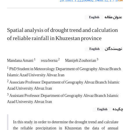
20.1001.1.22286462.1400.12.1.7.8
عنوان مقاله
English
Spatial analysis of drought trend and calculation
of reliable rainfall in Khuzestan province
نویسندگان
English
1
2
3
Mandana Amani
reza borna
Manijeh Zouhorian
1
PhD Student in Meteorology, Department of Geography, Ahvaz Branch,
Islamic Azad University, Ahvaz, Iran
2
Associate Professor, Department of Geography, Ahvaz Branch, Islamic
Azad University, Ahvaz, Iran
3
Assistant Professor, Department of Geography, Ahvaz Branch, Islamic
Azad University, Ahvaz, Iran
چکیده
English
In this study, in order to determine the drought trend and calculate
the reliable precipitation in Khuzestan, the data of annual