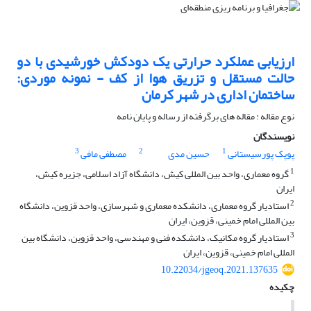
ارزیابی عملکرد حرارتی یک دودکش خورشیدی با دو
حالت مستقل و تزریق هوا از کف - نمونه موردی:
ساختمان اداری در شهر کرمان
نوع مقاله : مقاله های برگرفته از رساله و پایان نامه
نویسندگان
3
2
1
پوپک پورسیستانی
حسین مدی
مصطفی مافی
1
گروه معماری، واحد بین المللی کیش، دانشگاه آزاد اسلامی، جزیره کیش،
ایران
2
استادیار گروه معماری، دانشکده معماری و شهرسازی، واحد قزوین، دانشگاه
بین المللی امام خمینی، قزوین، ایران
3
استادیار گروه مکانیک، دانشکده فنی و مهندسی، واحد قزوین، دانشگاه بین
المللی امام خمینی، قزوین، ایران
10.22034/jgeoq.2021.137635
چکیده