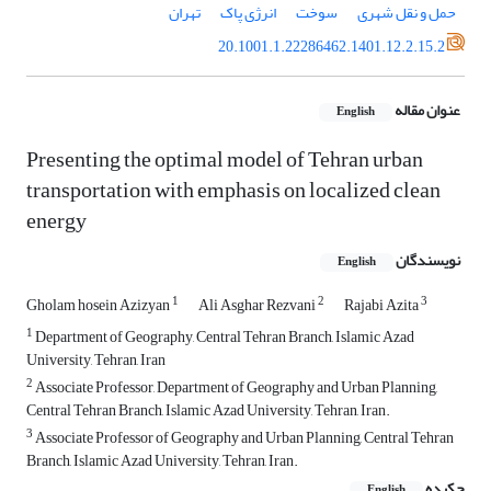
حمل و نقل شهری
سوخت
انرژی پاک
تهران
20.1001.1.22286462.1401.12.2.15.2
عنوان مقاله
English
Presenting the optimal model of Tehran urban
transportation with emphasis on localized clean
energy
نویسندگان
English
1
2
3
Gholam hosein Azizyan
Ali Asghar Rezvani
Rajabi Azita
1
Department of Geography, Central Tehran Branch, Islamic Azad
University, Tehran, Iran
2
Associate Professor, Department of Geography and Urban Planning,
Central Tehran Branch, Islamic Azad University, Tehran, Iran.
3
Associate Professor of Geography and Urban Planning, Central Tehran
Branch, Islamic Azad University, Tehran, Iran.
چکیده
English