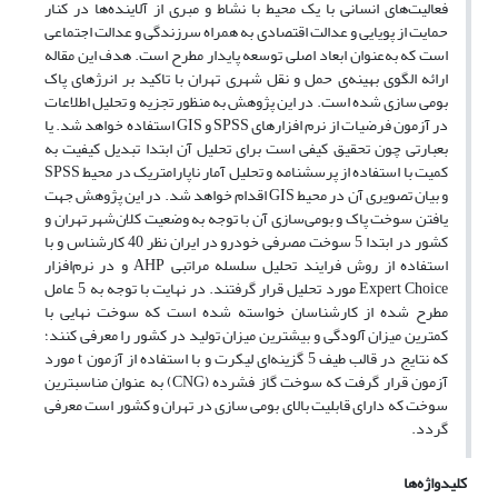
فعالیت‌های انسانی با یک محیط با نشاط و مبری از آلاینده‌ها در کنار
حمایت از پویایی و عدالت اقتصادی به همراه سرزندگی و عدالت اجتماعی
است که به‌عنوان ابعاد اصلی توسعه پایدار مطرح است. هدف این مقاله
ارائه الگوی بهینه‌ی حمل و نقل شهری تهران با تاکید بر انرژهای پاک
بومی سازی شده است. در این پژوهش به منظور تجزیه و تحلیل اطلاعات
در آزمون فرضیات از نرم افزارهای SPSS و GIS استفاده خواهد شد. یا
بعبارتی چون تحقیق کیفی است برای تحلیل آن ابتدا تبدیل کیفیت به
کمیت با استفاده از پرسشنامه و تحلیل آمار ناپارامتریک در محیط SPSS
و بیان تصویری آن در محیط GIS اقدام خواهد شد. در این پژوهش جهت
یافتن سوخت پاک و بومی‌سازی آن با توجه به وضعیت کلان‌شهر تهران و
کشور در ابتدا 5 سوخت مصرفی خودرو در ایران نظر 40 کارشناس و با
استفاده از روش فرایند تحلیل سلسله مراتبی AHP و در نرم‌افزار
Expert Choice مورد تحلیل قرار گرفتند. در نهایت با توجه به 5 عامل
مطرح شده از کارشناسان خواسته شده است که سوخت نهایی با
کمترین میزان آلودگی و بیشترین میزان تولید در کشور را معرفی کنند؛
که نتایج در قالب طیف 5 گزینه‌ای لیکرت و با استفاده از آزمون t مورد
آزمون قرار گرفت که سوخت گاز فشرده (CNG) به عنوان مناسبترین
سوخت که دارای قابلیت بالای بومی سازی در تهران و کشور است معرفی
گردد.
کلیدواژه‌ها