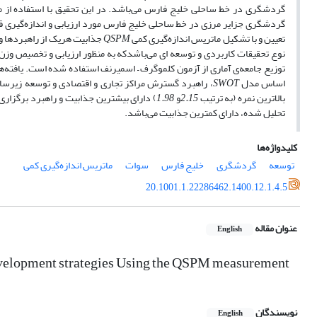
گردشگری در خط ساحلی خلیج فارس می‌باشد. در این تحقیق با استفاده از م
گردشگری جزایر مرزی در خط ساحلی خلیج فارس مورد ارزیابی و اندازه‌گیری ق
تعیین و با تشکیل ماتریس اندازه‌گیری کمی
QSPM
جذابیت هریک از راهبردها و 
نوع تحقیقات کاربردی و توسعه ای می‌باشدکه به منظور ارزیابی و تخصیص وزن 
توزیع جامعه‌ی آماری از آزمون کلموگرف – اسمیرنف استفاده شده است. یافته‌
اساس مدل
SWOT
، راهبرد گسترش مراکز تجاری و اقتصادی و توسعه زیرس
بالاترین نمره (به ترتیب
2.15
و
1.98
) دارای بیشترین جذابیت و راهبرد برگزاری
تحلیل شده، دارای کمترین جذابیت می‌باشد.
کلیدواژه‌ها
توسعه
گردشگری
خلیج فارس
سوات
ماتریس اندازه‌گیری کمی
20.1001.1.22286462.1400.12.1.4.5
عنوان مقاله
English
 development strategies Using the QSPM measurement
نویسندگان
English