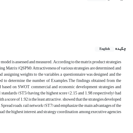
چکیده
English
 the model is assessed and measured. According to the matrix product strategies
ng Matrix (QSPM), Attractiveness of various strategies are determined, and
nd assigning weights to the variables, a questionnaire was designed and the
ed to determine the number of Examples.The findings obtained from the
ed based on SWOT, commercial and economic development strategies and
standards (ST5) having the highest score (2.15 and 1.98, respectively) had
ith a score of 1.92 is the least attractive. showed that the strategies developed
t, Spread roads, rail network (ST7) and emphasize the main advantages of the
had the highest interest, and strategy coordination among executive agencies