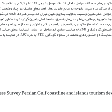
اتریس‌های سه گانه عوامل داخلی (
IFE
)، ‌عوامل خارجی (
EFE
) و ترکیبی (
IE
)هریک ا
رار می گیرد، ‌و سپس باتوجه به نتایج ماتریس‌ها، راهبردهای مختلف در چهار وضعیت
T
عوامل اصلی تعیین و نسبت به اولیت بندی و تعیین میزان جذابیت راهبردها اقدام می شو
به متغییرهای ماتریس‌ها و مدل‌های تحقیق، جامعه آماری تعیین گردیده وبه منظور تعی
های به دست آمده از ماتریس برنامه‌ریزی راهبردی کمی‌نشان می دهد از بین راهبردهای
اخت‌های گردشگری (
ST4
) و مناسب سازی خط ساحلی بر اساس استانداردهای جهانی (
5
 نمایشگاه و جشنواره‌های مختلف در سطوح گوناگون (
ST9
) با نمره
1.92
در مقایسه با سا
ess Survey Persian Gulf coastline and islands tourism