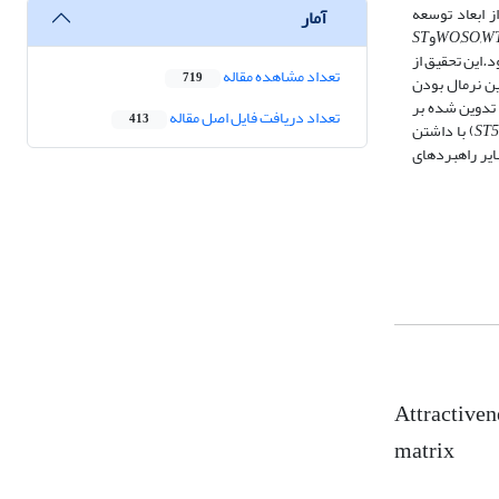
ز ابعاد توسعه
آمار
WO,SO,W
و
ST
د
.
این تحقیق از
تعداد مشاهده مقاله
719
ین نرمال بودن
 تدوین شده بر
تعداد دریافت فایل اصل مقاله
413
ST
) با داشتن
یر راهبرد‌های
Attractiven
matrix