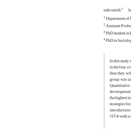
1
nabi omidi
h
1
Department of 
2
Assistant Profes
3
PhD student in P
4
PhD in Sociolog
In this study
in the four c
then they wil
group was ta
Quantitative
development o
the highest in
strategies, f
introduction 
(ST4) with a s