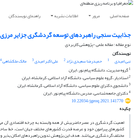
صفحه اصلی
مرور
اطلاعات نشریه
راهنمای نویسندگان
جذابیت سنجی راهبردهای توسعه گردشگری جزایر مرزی در خط
نوع مقاله : مقاله علمی -پژوهشی کاربردی
نویسندگان
4
3
2
1
نبی امیدی
حمیدرضا سعیدی نژاد
علی اکبر امیدی
مالک ملکشاهی
1
گروه مدیریت، دانشگاه پیام نور، ایران
2
استادیار، گروه علوم سیاسی، دانشگاه آزاد اسلامی، کرمانشاه، ایران
3
دانشجوی دکترای علوم سیاسی، دانشگاه آزاد اسلامی، کرمانشاه، ایران
4
دکترای جامعه‌شناسی، مدرس دانشگاه پیام نور، ایران
10.22034/jgeoq.2021.141770
چکیده
اهمیت گردشگری در عصرحاضربیش از همه وابسته به چرخه اقتصادی آن می‌باشد 
کشورهای پیرامون خود و عرصه قدرت کشورهای مختلف جهان است، خط ساحلی خ
مختلف گردشگری می‌باشد. هدف این پژوهش تدوین راهبردهای امکان پذیر و نیز