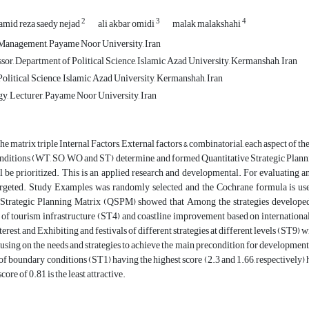
2
3
4
amid reza saedy nejad
ali akbar omidi
malak malakshahi
Management, Payame Noor University, Iran
sor, Department of Political Science, Islamic Azad University, Kermanshah, Iran
olitical Science, Islamic Azad University, Kermanshah, Iran
y, Lecturer, Payame Noor University, Iran
, the matrix triple Internal Factors, External factors & combinatorial, each aspect of
onditions (WT, SO, WO and ST) determine, and formed Quantitative Strategic Planni
l be prioritized. This is an applied research and developmental. For evaluating a
rgeted. Study Examples was randomly selected and the Cochrane formula is us
 Strategic Planning Matrix (QSPM) showed that Among the strategies develop
f tourism infrastructure (ST4) and coastline improvement based on international 
terest, and Exhibiting and festivals of different strategies at different levels (ST9) w
ocusing on the needs and strategies to achieve the main precondition for developmen
of boundary conditions (ST1) having the highest score (2.3 and 1.66, respectively) 
core of 0.81 is the least attractive.