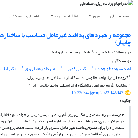
صفحه اصلی
مرور
اطلاعات نشریه
راهنمای نویسندگان
مجموعه راهبردهای پدافند غیرعامل متناسب با ساختارهای
چابهار)
نوع مقاله : مقاله های برگرفته از رساله و پایان نامه
نویسندگان
1
1
1
امید ستوده خواجه داد
کیا بزرگمهر
مهرداد رمضانی پور
دکتر لیلا ا
1
گروه جغرافیا، واحد چالوس، دانشگاه آزاد اسلامی، چالوس، ایران.
2
استادیار گروه جغرافیا، دانشگاه آزاد اسلامی واحد چالوس، ایران
10.22034/jgeoq.2022.146943
چکیده
همیشه شهرها به عنوان مکانی برای تأمین امنیت بشر در برابر حوادث و مخاطرات
در مراکز شهری، شهرها را به محیطی مخاطره آمیز تبدیل کرده است. از این رو،
شده، راه را برای مفهوم پدافند غیر عامل شهری باز کرده است. هدف پژوهش حا
مناطق شهری (مطالعه موردی: شهر چابهار) می‌باشد. تحقیق حاضر بر اساس هد