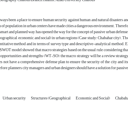
lways been a place to ensure human security against human and natural disasters an
 of population in urban centers have made cities a dangerous environment. Therefore,
a smart and planned way, has opened the way for the concept of passive urban defense. 
eographical, economic, and social) in urban regions (Case study: Chabahar city). The
antitative method and in terms of survey type and descriptive-analytical method.
e SWOT model showed that macro strategies based on the usual rule, considering that 
f opportunities and strengths (WT<SO), the macro strategy will be a review strategy. T
 not have a comprehensive defense plan to ensure the security of the city and its c
ore, planners, city managers and urban designers should have a solution for passiv
Urban security
Structures (Geographical
Economic and Social)
Chabaha