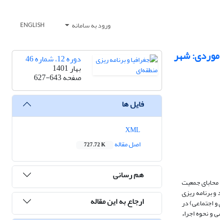
ورود به سامانه
ENGLISH
 موردی: شهر
دوره 12، شماره 46
بهار 1401
صفحه
627-643
فایل ها
XML
اصل مقاله
727.72 K
هم رسانی
 محابای جمعیت
و برنامه ریزی
ارجاع به این مقاله
و اجتماعی) در
 و نحوه اجراء