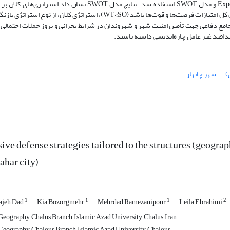
توصیفی-تحلیلی می‌باشد. جهت تجزیه و تحلیل اطلاعات از نرم افزار Expert choice و مدل SWOT استفاده شد. نتایج مد
معمول با توه به اینکه میانگین کل امتیازات تهدیدات و ضعف‌ها بیشتر از میانگین کل امتیازات فرصت‌ها و قوت‌ها باشد (WT<SO)، است
 جامع دفاعی جهت تأمین امنیت شهر و شهروندان در شرایط بحرانی و بروز حملات احتمال
پدافند غیر عامل چاره‌اندیشی داشته باشند.
)
شهر چابهار
sive defense strategies tailored to the structures (geogra
ahar city)
1
1
1
2
ajeh Dad
Kia Bozorgmehr
Mehrdad Ramezanipour
Leila Ebrahimi
eography, Chalus Branch, Islamic Azad University, Chalus, Iran.
eography, Chalous Branch, Islamic Azad University, Chalous