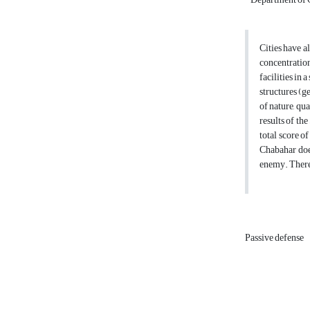
Cities have a
concentration
facilities in 
structures (g
of nature, qu
results of th
total score o
Chabahar does
enemy. Theref
Passive defense