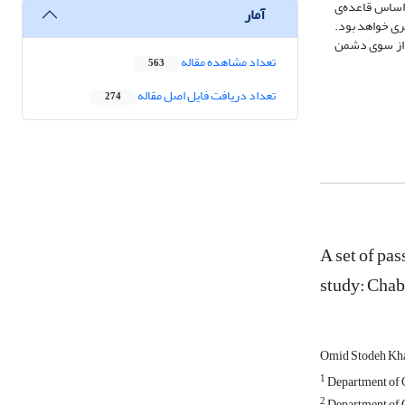
ل SWOT نشان داد استراتژی‌های کلان بر اساس قاعده‌ی
آمار
راتژی کلان، از نوع استراتژی بازنگری خواهد بود.
ی از سوی دشمن
تعداد مشاهده مقاله
563
تعداد دریافت فایل اصل مقاله
274
A set of pas
study: Chab
Omid Stodeh Kh
1
Department of G
2
Department of G