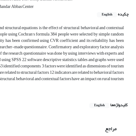
 Bandar Abbas Center
چکیده
English
 structural equations, is the effect of structural, behavioral and contextual
people using Cochran's formula 384 people were selected by simple random
dity has been confirmed using CVR coefficient and its reliability has been
esearcher-made questionnaire. Confirmatory and exploratory factor analysis
 of the research questionnaire was done by using interviews with experts and
using SPSS 22 software, descriptive statistics, tables and graphs were used
3 identified components, 3 factors were identified as dimensions of tourism
related to structural factors, 12 indicators are related to behavioral factors
o structural, behavioral and contextual factors have an impact on rural tourism
کلیدواژه‌ها
English
مراجع