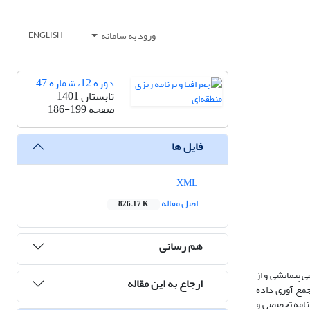
ورود به سامانه
ENGLISH
دوره 12، شماره 47
تابستان 1401
صفحه
186-199
فایل ها
XML
اصل مقاله
826.17 K
هم رسانی
 پیمایشی و از
ارجاع به این مقاله
نتخاب شدند. ابزار جمع آوری داده
ا ازپرسشنامه تخصصی و