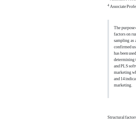
4
Associate Profe
The purpose o
factors on r
sampling as a
confirmed usi
has been used
determining t
and PLS softw
marketing, wh
and 14 indica
marketing.
Structural factor