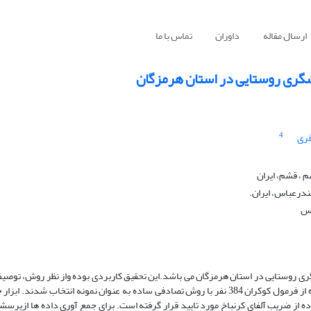
ارسال مقاله
داوران
تماس با ما
ردشگری روستایی در استان هرمزگان
4
قری
ندرعباس، ایران.
اس
شگری روستایی در استان هرمزگان می باشد.این تحقیق کاربردی بوده واز نظر روش، توصیفی
نظرشاخه، معادلات ساختاری است. جامعه آماری از تعداد 10249 نفر با استفاده از فرمول کوکران 384 نفر با روش تصادفی ساده به عنوان نمونه ا
آن با استفاده از ضریب CVR و پایایی آن با استفاده از ضریب آلفای کرنباخ مورد تایید قرار گرفته است. برای جمع آوری داده ه