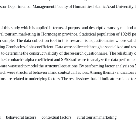
ssor, Department of Management, Faculty of Humanities, Islamic Azad University,
f this study, which is applied in terms of purpose and descriptive survey method and
ural tourism marketing in Hormozgan province. Statistical population of 10249 
 sample. The data collection tool in this research is a questionnaire whose vali
ng Cronbach's alpha coefficient. Data were collected through a specialized and r
 to determine the construct validity of the research questionnaire. The reliability
he Cronbach's alpha coefficient and SPSS software, to analyze the data performed 
are was used to model the structural equations. By performing factor analysis on 5
ich were structural, behavioral and contextual factors. Among them, 27 indicators are 
tors are related to underlying factors. The results show that all indicators related t
s
behavioral factors
contextual factors
rural tourism marketing