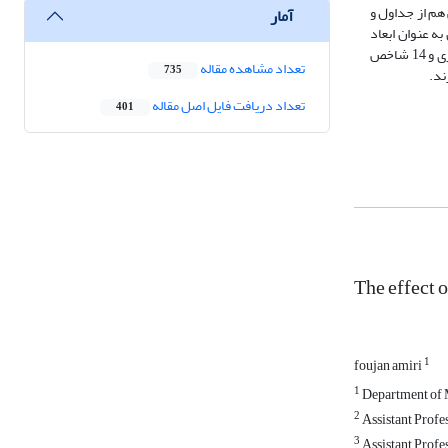
 SPSS 22 انجام شد. در سطح آمار توصیفی هم از جداول و
آمار
ادلات ساختاری نیز از نرم افزار PLS استفاده شد. با انجام تحلیل عاملی روی 53 مولفه شناسایی انجام شده ، 3 عامل به عنوان ابعاد
بازاریابی گردشگری شناخته شد که این سه عامل ساختاری، رفتاری و زمینه ای بود. از بین آنها 27 شاخص مربوط به عوامل ساختاری، 12 شاخص مربوط به عوامل رفتاری و 14 شاخص
تعداد مشاهده مقاله
735
ند.
تعداد دریافت فایل اصل مقاله
401
The effect 
1
foujan amiri
1
Department of M
2
Assistant Profe
3
Assistant Profe