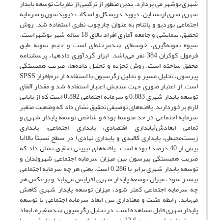
شهری بوشهر می پردازد. بدین منظور از ترکیبی از نظریات توسعه پایدار
شهری شری ارنشتاین، دیوید دریسکل و اسکات دیویدسون و سرمایه
اجتماعی بوردیو و پاتنام به عنوان چارچوب نظری استفاده شد. روش
تحقیق، پیمایشی و جامعه آماری افراد بالای 18 ساله شهر بوشهراست.
شیوه نمونه‌گیری، خوشه‌ای چندمرحله‌ای است و حجم نمونه طبق
فرمول کوکران 384 نفر می‌باشد. ابزار گردآوری داده‏ها، پرسشنامه
محقق ساخته است. روش تجزیه و تحلیل داده‌ها، ضریب همبستگی
پیرسون، تحلیل مسیر و تحلیل رگرسیون با استفاده از نرم‌افزار SPSS
است. از اعتبار صوری جهت سنجش اعتبار استفاده شد و مقدار آلفای
توسعه پایدار شهری 0.883 و سرمایه اجتماعی 0.892 است که از پایایی
لازم برخوردارند. یافته‌های توصیفی تحقیق نشان داد که وضعیت متغیر
سرمایه اجتماعی در حد متوسط بوده و شاخص توسعه پایدار شهری و
تمامی ابعادش(پایداری اقتصادی، پایداری اجتماعی، پایداری
زیست‌محیطی، پایداری کالبدی و پایداری نهادی) در سطح نسبتاً بالا(با
بیش از 40 درصد) بوده است. یافته‌های تبیینی تحقیق نشان داد که
ضریب همبستگی پیرسون بین میزان سرمایه اجتماعی شهروندان و
توسعه پایدار شهری برابر با 0.286 است. یعنی هر چه سرمایه اجتماعی
بیشتر شود، میزان توسعه پایدار شهری افزایش می‌یابد و برعکس هر
چه سرمایه اجتماعی کمتر شود، میزان توسعه پایدار شهری کاهش
می‌یابد. رابطه مثبت و معناداری بین ابعاد سرمایه اجتماعی با توسعه
پایدار شهری قابل مشاهده است. در تحلیل رگرسیون چندمتغیره، ابعاد