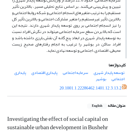
سرمایه اجتماعی، حدود 22.6 درصد از واریانس توسعه پایدار شهری را
تبیین و پیش‌بینی می‌کنند. بر اساس نتایج تحلیلی مسیر، بالاترین تأثیر
مستقیم را به ترتیب متغیرهای انسجام اجتماعی و شبکه روابط اجتماعی و
بالاترین تأثیر غیرمستقیم را متغیر مشارکت اجتماعی و بالاترین تأثیر کل
را نیز انسجام اجتماعی بر روی توسعه پایدار شهری دارند. نتیجه این
است که بالا بردن سطح سرمایه اجتماعی می­تواند در نگرش افراد نسبت
به توسعه پایدار شهری در ابعاد پنج گانه آن نقش بارزی داشته باشد و
افراد ساکن در بوشهر را ترغیب به انجام رفتارهای صحیح زیست
محیطی، اقتصادی، اجتماعی و توسعه نهادی نماید.
کلیدواژه‌ها
توسعه پایدار شهری
سرمایه اجتماعی
پایداری اقتصادی
پایداری
اجتماعی
بوشهر
20.1001.1.22286462.1401.12.3.13.2
عنوان مقاله
English
Investigating the effect of social capital on
sustainable urban development in Bushehr