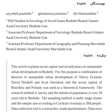
نویسندگان
English
1
2
3
tayyebeh pourbehi
gholamreza jafarinia
Ali Shamsoddini
1
PhD Student in Sociology of Social Issues, Bushehr Branch, Islamic
Azad University, Bushehr, Iran.
2
Associate Professor, Department of Sociology, Bushehr Branch, Islamic
Azad University, Bushehr, Iran
3
Assistant Professor, Department of Geography and Planning, Marvdasht
Branch, Islamic Azad University, Marvdasht, Iran.
چکیده
English
This article explains social capital and its indicators on sustainable
urban development in Bushehr. For this purpose, a combination of
theories of sustainable urban development of Sherry Ernstein,
David Driskell and Scott Davidson and the social capital of
Bourdieu and Putnam was used as a theoretical framework. The
research method is survey and the statistical population is over 18
years old in Bushehr. The sampling method is multi-stage cluster
and the sample size according to Cochran's formula is 384 people.
Data collection tool is a researcher-made questionnaire. Data were