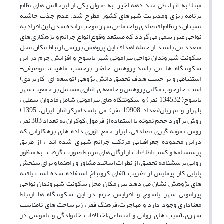
مبتلا به آنها، طی چند دهه اخیر، به عنوان یکی از ابرچالش های نظام
برنامه ریزی ومدیریت شهرهای کشور مطرح شد. عدم جذب حاشیه
نشینان درنظام اقتصادی و اجتماعی شهر موجب رانده شدن این افراد به
نواحی غیررسمی می گردد که مستعد وقوع انواع جرائم و بزهکاری های
متعدد می باشند.از جمله اهداف این پژوهش بررسی ارتباط مکان محل
سکونت شهروندان نواحی پیرامونی شهر یاسوج و افزایش جرم در این
سکونتگاه ها می باشد.پژوهش حاضر برحسب ماهیت، توصیفی-
استنباطی و بر حسب هدف تحقیق دانش پژوهی (توسعه ای – کاربردی)
است. چارچوب مکانی پژوهش و جامعه ی آماری مشتمل بر جمعیت شهر
یاسوج( 134532 نفر) و سکونتگاه های پیرامونی شامل مادوان سفلی ،
بلهزار و مهریان(تعداد 19908 نفر) می باشد(مرکزآمار ایران، 1395)
روش برآورد حجم نمونه با استفاده از فرمول کوکران به تعداد 383 نفر،
روش نمونه گیری تصادفی، ابزار جمع آوری داده های بزهکارانی که
دراین محدوده جغرافیایی مرتکب جرائم شهری شده اند ، از طریق
پرسشنامه و کسب اطلاعات از ارگان های مرتبط صورت گرفت . به منظور
روایی پرسشنامه تحقیق، از نظرات اساتید مشاور و راهنما و برای سنجش
پایایی کار پیمایش از ضریب آلفای کرونباخ استفاده شده است.یافته
های پژوهش نشان می دهد بین مکان محل سکونت شهروندان نواحی
پیرامونی شهر یاسوج و افزایش جرم در این سکونتگاه ها ارتباط
معناداری وجود دارد و مهاجرت،فرهنگ فقر، زیرساخت های نامناسب
شهری،آسیب های روانی و اجتماعی،اختلافات خانوادگی و ناموسی در