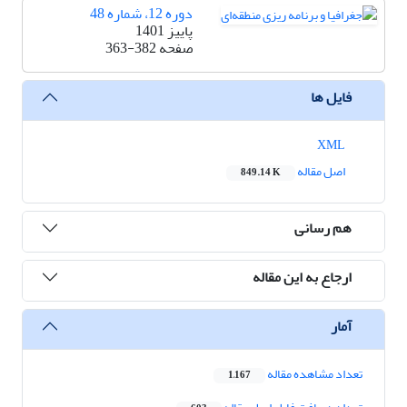
دوره 12، شماره 48
پاییز 1401
صفحه
363-382
فایل ها
XML
اصل مقاله
849.14 K
هم رسانی
ارجاع به این مقاله
آمار
تعداد مشاهده مقاله
1,167