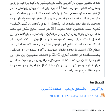
هدف تحقیق تبیین بازآفرینی بافت تاریخی شهر با تأکید بر احیاء و رونق
بخشی فضاهای عمومی منطقه 12 شهر تهران است. روش پژوهش حاضر
از نظر هدف، توسعه‌ای است زیرا که باهدف شناسایی و ساخت مدل
مفهومی ترکیب آمیخته بازآفرینی شهری از منظر توسعه پایدار بوده
همچنین از نظر نوع داده‌ها این پژوهش از نوع پژوهش ترکیبی (کیفی -
کمی) است. همچنین حجم نمونه 384 نفر است. نتایج نشان می دهد
شاخص کل بازآفرینی ترکیبی از میانگین مؤلفه‌های چهارگانه در این
تحقیق است. برای وضعیت مؤلفه کل از آزمون T تک نمونه ای
استفاده‌شده است. نتایج این آزمون نشان می دهد که معناداری در
سطح 95% است. با توجه مقدار متوسط برآورد شده (3) و میانگین
به‌دست‌آمده از جامعه آماری (2.40) و اختلاف منفی‌بین این دو، این
نتیجه را نشان می دهد که شاخص کل بازآفرینی در وضعیت مناسبی
قرار ندارد و فرض پایین بودن رضایت از بازآفرینی در محدوده
موردمطالعه پذیرفتنی است.
کلیدواژه‌ها
بازآفرینی
بافت‌های تاریخی
منطقه 12 تهران
20.1001.1.22286462.1401.12.4.34.5
عنوان مقاله