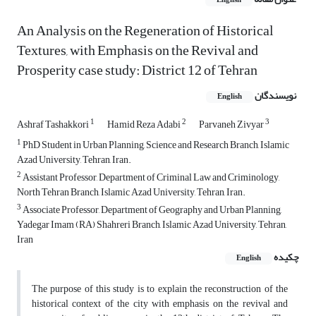
English
An Analysis on the Regeneration of Historical
Textures, with Emphasis on the Revival and
Prosperity case study: District 12 of Tehran
نویسندگان
English
1
2
3
Ashraf Tashakkori
Ha,mid Reza Adabi
Parvaneh Zivyar
1
PhD Student in Urban Planning, Science and Research Branch, Islamic
Azad University, Tehran, Iran.
2
Assistant Professor, Department of Criminal Law and Criminology,
North Tehran Branch, Islamic Azad University, Tehran, Iran.
3
Associate Professor, Department of Geography and Urban Planning,
Yadegar Imam (RA) Shahreri Branch, Islamic Azad University, Tehran,
Iran
چکیده
English
The purpose of this study is to explain the reconstruction of the
historical context of the city with emphasis on the revival and