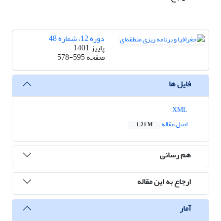
دوره 12، شماره 48
پاییز 1401
صفحه
578-595
فایل ها
XML
اصل مقاله
1.21 M
هم رسانی
ارجاع به این مقاله
آمار