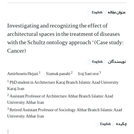
عنوان مقاله
English
Investigating and recognizing the effect of
architectural spaces in the treatment of diseases
with the Schultz ontology approach "(Case study:
Cancer)
نویسندگان
English
1
2
3
Amirhosein Hejazi
Siamak panahi
Iraj Saei orsi
1
PhD student in Architecture, Karaj Branch, Islamic Azad University,
Karaj, Iran
2
Assistant Professor of Architecture, Abhar Branch, Islamic Azad
University, Abhar, Iran
3
Retired Assistant Professor of Sociology, Abhar Branch, Islamic Azad
University, Abhar, Iran
چکیده
English