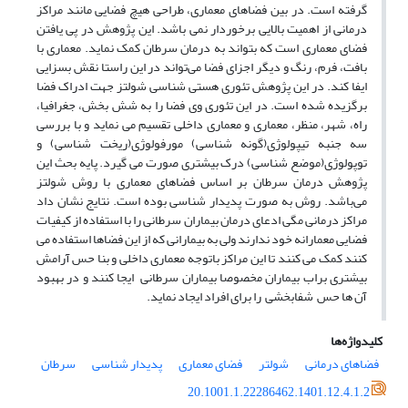
گرفته است. در بین فضاهای معماری، طراحی هیچ فضایی مانند مراکز
درمانی از اهمیت بالایی برخوردار نمی باشد. این پژوهش در پی یافتن
فضای معماری است که بتواند به درمان سرطان کمک نماید. معماری با
بافت، فرم، رنگ و دیگر اجزای فضا می‌تواند در این راستا نقش بسزایی
ایفا کند. در این پژوهش تئوری هستی شناسی شولتز جهت ادراک فضا
برگزیده شده است. در این تئوری وی فضا را به شش بخش، جغرافیا،
راه، شهر، منظر، معماری و معماری داخلی تقسیم می‌ نماید و با بررسی
سه جنبه تیپولوژی(گونه شناسی) مورفولوژی(ریخت شناسی) و
توپولوژی(موضع شناسی) درک بیشتری صورت می‌ گیرد. پایه بحث این
پژوهش درمان سرطان بر اساس فضاهای معماری با روش شولتز
می‌باشد. روش به صورت پدیدار شناسی بوده است. نتایج نشان داد
مراکز درمانی مگی ادعای درمان بیماران سرطانی را با استفاده از کیفیات
فضایی معمارانه خود ندارند ولی به بیمارانی که از این فضاها استفاده می
کنند کمک می کنند تا این مراکز باتوجه معماری داخلی و بنا حس آرامش
بیشتری براب بیماران مخصوصا بیماران سرطانی ایجا کنند و در بهبود
آن ها حس شفابخشی را برای افراد ایجاد نماید.
کلیدواژه‌ها
فضاهای درمانی
شولتر
فضای معماری
پدیدار شناسی
سرطان
20.1001.1.22286462.1401.12.4.1.2