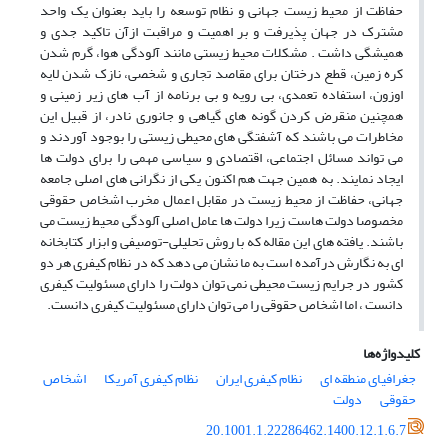
حفاظت از محیط زیست جهانی و نظام توسعه را باید بعنوان یک واحد
مشترک در جهان پذیرفت و بر اهمیت و مراقبت ازآن تاکید جدی و
همیشگی داشت . مشکلات محیط زیستی مانند آلودگی هوا، گرم شدن
کره زمین، قطع درختان برای مقاصد تجاری و شخصی، نازک شدن لایه
اوزون، استفاده تعمدی، بی رویه و بی برنامه از آب های زیر زمینی و
همچنین منقرض کردن گونه های گیاهی و جانوری نادر، از قبیل این
مخاطرات می باشند که آشفتگی های محیطی زیستی را بوجود آوردند و
می تواند مسائل اجتماعی، اقتصادی و سیاسی مهمی را برای دولت ها
ایجاد نمایند. به همین جهت هم اکنون یکی از نگرانی های اصلی جامعه
جهانی، حفاظت از محیط زیست در مقابل اعمال مخرب اشخاص حقوقی
مخصوصا دولت هاست زیرا دولت ها عامل اصلی آلودگی محیط زیست می
باشند. یافته های این مقاله که با روش تحلیلی-توصیفی و ابزار کتابخانه
ای به نگارش درآمده است به ما نشان می دهد که در نظام کیفری هر دو
کشور در جرایم زیست محیطی نمی توان دولت را دارای مسئولیت کیفری
دانست ، اما اشخاص حقوقی را می توان دارای مسئولیت کیفری دانست.
کلیدواژه‌ها
جغرافیای منطقه ای
نظام کیفری ایران
نظام کیفری آمریکا
اشخاص
حقوقی
دولت
20.1001.1.22286462.1400.12.1.6.7