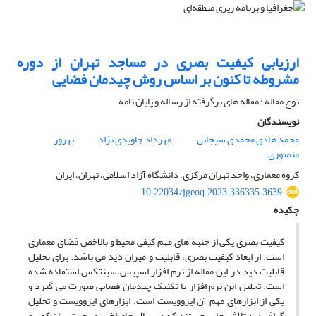
ارزیابی کیفیت بصری در مساجد تهران از دوره
مشروطه تا کنون بر اساس روش چیدمان فضایی
نوع مقاله : مقاله های برگرفته از رساله و پایان نامه
نویسندگان
محمد هادی محمدی سیجانی
مهرداد جاویدی نژاد
بهروز
منصوری
گروه معماری، واحد تهران مرکزی، دانشگاه آزاد اسلامی، تهران، ایران
10.22034/jgeoq.2023.336335.3639
چکیده
کیفیت بصری یکی از جنبه های مهم کیفی محیط و بالاخص فضای معماری
است. از ابعاد کیفیت بصری، قابلیت و میزان دید می باشد. برای تحلیل
قابلیت دید در این مقاله از نرم افزار اسپیس سینتکس استفاده شده
است. تحلیل این نرم افزار با تکنیک چیدمان فضایی صورت می گیرد و
یکی از ابزارهای مهم آن ایزوویست است. ابزارهای ایزوویست و تحلیل
گراف دید تلاش هایی هستند که در سال های اخیر در جهت بیان کمی و