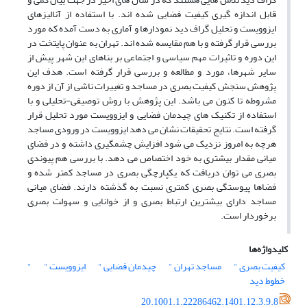
قابل اندازه گیری کیفیت فضایی شده اند. با استفاده از آنالیزهای
ایزوویست و تحلیل گراف دید نمودارها و آماری به دست آمده که مورد
بررسی قرار گرفته و با هم مقایسه شده اند. تهران به عنوان پایتخت در
این دوره و تاثیرات مهم سیاسی و اجتماعی بر بناهای این شهر پیش از
سایر شهرها، مورد و مطالعه و بررسی قرار گرفته است. هدف این
پژوهش سنجش کیفیت بصری در مساجد و تغییرات ناشی از آن از دوره
مشروطه تا کنون می باشد. این پژوهش با روش توصیفی-تحلیلی و با
استفاده از تکنیک های چیدمان فضایی و ایزوویست مورد تحلیل قرار
گرفته است. نتایج تحقیقات نشان می دهد ایزوویست در ورودی مساجد
هرچه به امروز نزدیک می شود افزایش چشمگیری داشته و در فضای
میانی مقدار بیشتری به خود اختصاص می دهد. با بررسی هم پیوندی
بصری می توان دریافت که یکپارچگی بصری در مساجد کمتر شده و
فضاها پیوستگی بصری کمتری نسبت به گذشته دارند. فضای میانی
مساجد دارای بیشترین ارتباط بصری و از خوانایی و سهولت بصری
برخوردار است.
کلیدواژه‌ها
کیفیت بصری "
مساجد تهران "
چیدمان فضایی "
ایزوویست "
"
خطوط دید
20.1001.1.22286462.1401.12.3.9.8