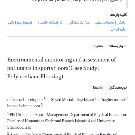
کلیدواژه‌ها
پایش زیست محیطی
فلزات سنگین
ترکیبات آلاینده
کفپوش ورزشی
پلی‌اورتان
عنوان مقاله
English
Environmental monitoring and assessment of
pollutants in sports floors(Case Study:
Polyurethane Flooring)
نویسندگان
English
1
2
2
mohamad hoseinpoor
Seyed Mostafa Tayebisani
bagher morsal
3
homan bahmanpoor
1
PhD Student in Sports Management, Department of Physical Education,
Faculty of Humanities, Shahroud Branch, Islamic Azad University,
Shahroud, Iran
2
Assistant Professor, Department of Physical Education, Faculty of