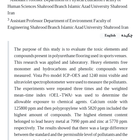
Human Sciences, Shahrood Branch, Islamic Azad University, Shahrood,
Iran
3
Assistant Professor, Department of Environment, Faculty of
Engineering, Shahrood Branch, Islamic Azad University, Shahrood, Iran
چکیده
English
The purpose of this study is to evaluate the toxic elements and
compounds present in polyurethane flooring used in sports venues.
This research was applied and laboratory. Heavy elements, free
monomer and hydrocarbons and phenolic compounds were
measured. Vista Pro model ICP-OES and 1240 mini visible and
ultraviolet spectrophotometer were used to measure the pollutants.
The experiments were repeated three times and the weighted
mean-time index (OEL-TWA) was used to determine the
allowable exposure to chemical agents. Calcium oxide with
125800 ppm and then polypropylene with 5820 ppm included the
highest amount of compounds. The highest element content
belonged to lead heavy metal at 7990 ppm and zinc at 5770 ppm,
respectively. The results showed that there was a large difference
between the standard and the permissible level of pollutants and the