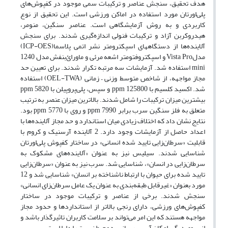
هدف تحقیق، سنجش عناصر و ترکیبات سمی موجود در کفپوش‌های
پلی‌اورتان مورد استفاده در اماکن ورزشی است. این تحقیق از نوع
کاربردی و به روش آزمایشگاهی است. عناصر سنگین، منومر،
هیدروکربن آزاد و ترکیبات فنولی اندازه‌گیری شدند. برای سنجش
آلاینده‌ها از دستگاههای اسپکترومتر نشر اتمی پلاسما(ICP-OES)
مدلVista Pro و اسپکتروفتومتر اشعه مرئی و ماورائ‌بنفش مدل 1240
mini استفاده شد. آزمایشات سه مرتبه تکرار شدند. برای تعیین حد
مجاز مواجهه، از شاخص متوسط وزنی – زمانی (OEL-TWA) استفاده
شد. اکسید کلسیم با ppm 125800 و سپس، پلی‌پروپیلن با ppm 5820
بیشترین میزان ترکیبات را شامل شدند. بالاترین میزان عنصر به ترتیب
متعلق به فلز سنگین سرب برابر ppm 7990 و روی با ppm 5770 بود.
نتایج نشان داد که اختلاف زیادی میان استاندارد و حد مجاز آلاینده‌ها با
اعداد حاصل از آزمایشات وجود دارد. 2 آلاینده آرسنیک و کروم با
قابلیت «سرطان‌زایی تایید شده انسانی» در ساختار کفپوش پلی‌اورتان
شناسایی شدند. سیلیس نیز به عنوان «آلاینده‌های مشکوک به
سرطان‌زایی در انسان»، شناسایی شد. سرب نیز به عنوان «سرطان‌زایی
تایید شده برای حیوان با ارتباط ناشناخته بر انسان» شناسایی شد و 12
مورد بعنوان «غیرقابل طبقه‌بندی به عنوان یک عامل سرطان‌زای انسانی»
سنجش شدند. برخی از عناصر و ترکیبات موجود در ساختار
کفپوش‌های ورزشی، دارای رنجی بالاتر از استانداردها و حدود مجاز
مواجهه هستند که این امر می‌تواند بر سلامت کاربران تاثیرگذار باشد و
از سوی دیگر، امکان آسیب‌رسانی به محیط زیست را دارا است.