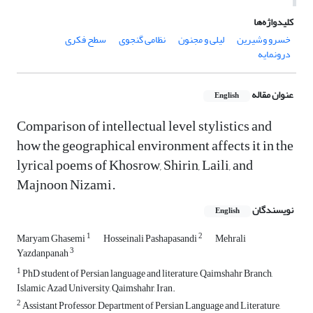
کلیدواژه‌ها
خسرو وشیرین
لیلی و مجنون
نظامی گنجوی
سطح فکری
درونمایه
عنوان مقاله
English
Comparison of intellectual level stylistics and
how the geographical environment affects it in the
lyrical poems of Khosrow, Shirin, Laili, and
Majnoon Nizami.
نویسندگان
English
1
2
Maryam Ghasemi
Hosseinali Pashapasandi
Mehrali
3
Yazdanpanah
1
PhD student of Persian language and literature, Qaimshahr Branch,
Islamic Azad University, Qaimshahr, Iran.
2
Assistant Professor, Department of Persian Language and Literature,