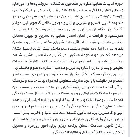
حوزة ادبیات غنایی علاوه بر مضامین عاشقانه، درونمایه‌ها و آموزهای
وسیعی اعم از اخلاقی، سیاسی و اجتماعی و... را نیز در بر می‌گیرد. این
پژوهش کوششی است برای نشان دادن درونمایهها و سطح فکری در دو
منظومة غنایی خسرو و شیرین و لیلی و مجنون نظامی گنجوی. این دو اثر
اگرچه در نگاه اول، آثاری غنایی محسوب می‌شوند؛ اما نظامی با
هنرمندی و ظرافت در اثنای اشعار غنایی به تشریح و تبیین مسائل
مختلفی مانند موضوعات اخلاقی و اندیشههای مذهبی، حکمی و مضامین
پند و اندرز، اشاره به علوم مختلف و...پرداخته‌است. نتایج تحقیق نشان
می‌دهد که در دو منظومۀ مذکور، در کنار زمینۀ اصلی عشق، ‌شاهد
برخی اندیشه و مضامین فرعی نیز هستیم همانند اشاره به ادبیات
تعلیمی و پند و اندرز، اشاره به دین و مذهب، اشاره به علوم مختلف و...
از سوی دیگر، سبک زندگی یکی از مباحث نوین و راهبردی عصر حاضر
است و در حقیقت با وجود تعاریف متفاوتی که در ادبیات جامعه و فرهنگ
از آن آمده است همچنان پژوهشگران در وادی تعریف و تفسیر این
مفهوم با مشکلات فراوانی روبرو هستند. در تعریفی از سبک زندگی
آمده است: توصیف یا تجویز حالات و گفتارها و رفتارهای انسانی در همه
ساحت های زندگی را سبک زندگی گویند. دین مبین اسلام آخرین دین
الهی و کاملترین برنامه تأمین کننده سعادت دنیا و آخرت بشر است.
جهان بینی آن فرامکانی و فرازمانی یعنی جهان شمول و جاودانه است. از
ارکان تأمین سعادت انسان برنامه ریزی برای امور روزمره و مسایل
زندگی است. معارف اسلامی تمام ابعاد زندگی