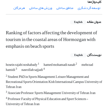
کلیدواژه‌ها
توسعه گردشگری
مناطق ساحلی
ورزش های ساحلی
هرمزگان
عنوان مقاله
English
Ranking of factors affecting the development of
tourism in the coastal areas of Hormozgan with
emphasis on beach sports
نویسندگان
English
1
2
hosein rajabi noshabady
hamed mohamadi nasab
mehrzad
3
4
hamidi
nasrollah sajjadi
2
Student, PhD in Sports Management, Leisure Management and
Recreational Sports Orientation, Kish International Campus, University of
Tehran, Iran
3
Associate Professor, Sports Management, University of Tehran, Iran
4
Professor, Faculty of Physical Education and Sport Sciences -
University of Tehran, Iran