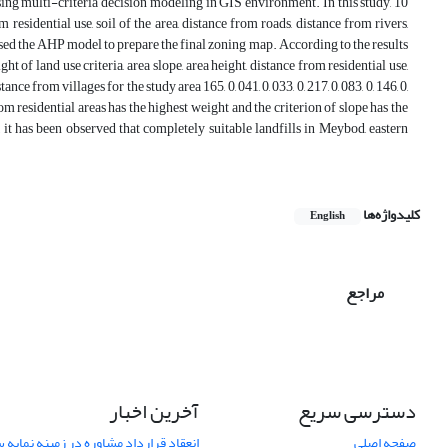
sing multi-criteria decision modeling in GIS environment. In this study, 10
om residential use, soil of the area, distance from roads, distance from rivers,
used the AHP model to prepare the final zoning map. According to the results
of land use criteria, area slope, area height, distance from residential use,
ce from villages for the study area 165, 0, 041, 0, 033, 0, 217, 0, 083, 0, 146, 0,
 from residential areas has the highest weight and the criterion of slope has the
 it has been observed that completely suitable landfills in Meybod, eastern
کلیدواژه‌ها
English
مراجع
دسترسی سریع
آخرین اخبار
صفحه اصلی
انعقاد قرارداد مشاوره در زمینه نمایه