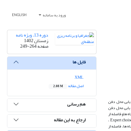
ورود به سامانه
ENGLISH
دوره 13، ویژه نامه
زمستان 1402
صفحه
249-264
فایل ها
XML
اصل مقاله
2.08 M
یابی محل دفن
هم رسانی
یرفته است. دراین پژوهش، از 10 فاکتور مهم جهت مکان یابی محل دفن
ه هاو فاصله از
ارجاع به این مقاله
روستاهااستفاده و جهت تهیه نقشه پهنه بندی نهایی، از مدل AHP بهره گرفتیم. با توجه به نتایج به دست آمده از روش تحلیل سلسله مراتبی چندمعیاره با نرم افزار Expert choise ،
ه ها، فاصله از