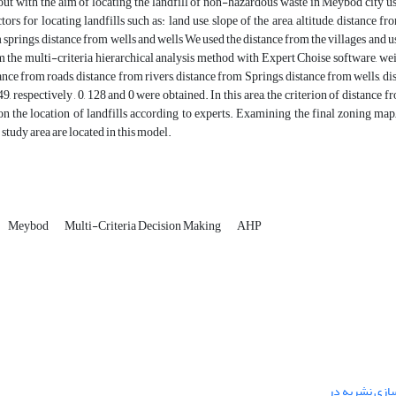
out with the aim of locating the landfill of non-hazardous waste in Meybod city u
ors for locating landfills such as: land use, slope of the area, altitude, distance fr
 springs, distance from wells and wells We used the distance from the villages and 
 the multi-criteria hierarchical analysis method with Expert Choise software, weight 
tance from roads, distance from rivers, distance from Springs, distance from wells, distan
 049, respectively , 0, 128 and 0 were obtained. In this area, the criterion of distance
on the location of landfills according to experts. Examining the final zoning map,
 study area are located in this model.
Meybod
Multi-Criteria Decision Making
AHP
 سازی نشریه در