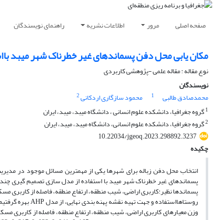
صفحه اصلی
مرور
اطلاعات نشریه
راهنمای نویسندگان
مکان یابی محل دفن پسماندهای غیر خطرناک شهر میبد بااست
نوع مقاله : مقاله علمی -پژوهشی کاربردی
نویسندگان
2
1
محمدصادق طالبی
محمود سازگاری اردکانی
1
گروه جغرافیا، دانشکده علوم انسانی ، دانشگاه میبد، میبد، ایران
2
گروه جغرافیا، دانشکده علوم انسانی، دانشگاه میبد، میبد، ایران
10.22034/jgeoq.2023.298892.3237
چکیده
انتخاب محل دفن زباله برای شهرها یکی از مهمترین مسائل موجود در مدیری
پسماندها نظیر:کاربری اراضی، شیب منطقه، ارتفاع منطقه، فاصله از کاربری مسکون
وزن معیارهای کاربری اراضی، شیب منطقه، ارتفاع منطقه، فاصله از کاربری مسکونی