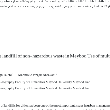
روستاها برای منطقه مورد مطالعه به ترتیب 165، 0، 041، 0، 033، 0، 217، 0، 083، 0، 146، 0، 066، 0، 07، 0، 049، 0، 128 و 0 به دست آم
ز نظر کارشناسان داشته است. با بررسی نقشه پهنه بندی نهایی مشاهده شد، مناطق مناسب
e landfill of non-hazardous waste in Meybod Use of mult
1
2
h Talebi
Mahmoud sazgari Ardakani
eography, Faculty of Humanities, Meybod University, Meybod, Iran
eography, Faculty of Humanities, Meybod University, Meybod, Iran
 of landfills for cities has been one of the most important issues in urban manageme