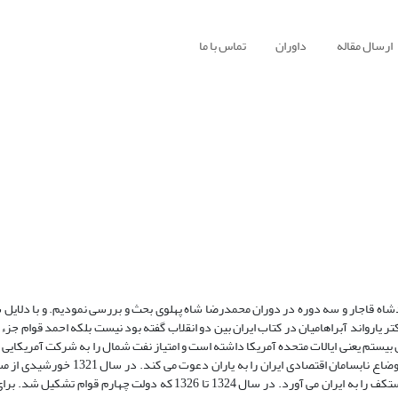
ارسال مقاله
داوران
تماس با ما
یارواند آبراهامیان در کتاب ایران بین دو انقلاب گفته بود نیست بلکه احمد قوام جزء
ی نگاه به قدرت نو ظهور قرن بیستم یعنی ایالات متحده آمریکا داشته است و امتیاز نفت شمال را به شرکت آمریکا
دهد دکتر میلسپو آمریکایی که کارشناس امور مالی بری سرو سامان دادن به اوضاع نابسامان
آمریکایی برای سرو سامان دادن به ژاندارمری و شهربانی ایران سرهنگ شوارستکف را به ایران می آورد. در سال 1324 تا 1326 که