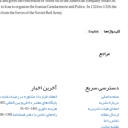
, and gives the concession of North oil to the American company Stead Oil.
to Iran to organize the Iranian Gendarmerie and Police. In 1324 to 1326, the
from the forces of the Soviet Red Army.
کلیدواژه‌ها
English
مراجع
دسترسی سریع
آخرین اخبار
صفحه اصلی
انعقاد قرارداد مشاوره در زمینه نمایه
درباره نشریه
پایگاه های معتبر داخلی و بین المللی
02-03-28
اعضای هیات تحریریه
هزینه داوری
1401-01-01
ارسال مقاله
راه های تماس با دفتر فصلنامه
1399-08-20
تماس با ما
نقشه سایت