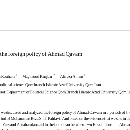
 the foreign policy of Ahmad Qavam
1
2
2
 Rouhani
Maghsoud Ranjbar
Alireza Amini
olitical science, Qom branch, Islamic Azad University, Qom, Iran.
sor, Department of Political Science, Qom Branch, Islamic Azad University, Qom, I
le, we discussed and analyzed the foreign policy of Ahmad Qawam in 5 periods of t
riod of Mohammad Reza Shah Pahlavi. And based on the evidence that we saw in the 
r. Yarvand Abrahamian said in the book Iran between Two Revolutions, but Ahmad Q