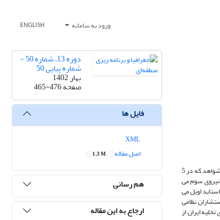
ورود به سامانه
ENGLISH
دوره 13، شماره 50 -
شماره پیاپی 50
بهار 1402
صفحه
465-476
فایل ها
XML
اصل مقاله
1.3 M
در این مقاله سیاست خارجی احمد قوام در 5 دوره ارتش دو دوره در زمان احمدشاه قاجار و سه دوره در دوران محمدرضا شاه پهلوی بحث و بررسی نمودیم. و با دلایل شواهد که در 5
 نیروی سوم می
هم رسانی
یی استاید اویل می
 اقتصادی ایران را به یاران دعوت می کند. در سال 1321 خورشیدی از مستشاران نظامی
ارجاع به این مقاله
 دولت چهارم قوام تشکیل شد. برای تخلیه ایران از