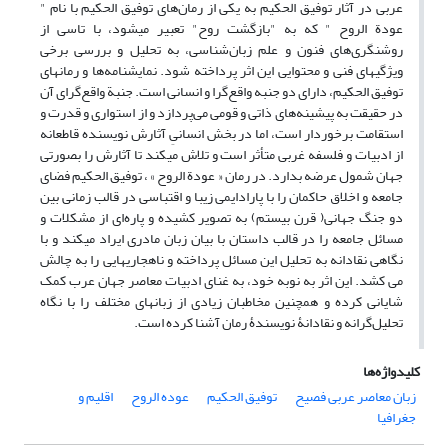
عربی در آثار توفیق الحکیم به یکی از رمان‌های توفیق الحکیم با نام "
عودة الروح " که به "بازگشت روح" تعبیر میشود، با تاسی از
روشنگری‌های فنون و علم زبان‌شناسی، به تحلیل و بررسی برخی
ویژگیهای فنی و محتوایی این اثر پرداخته شود. نمایشنامه‌ها و رمانهای
توفیق الحکیم، دارای دو جنبه واقع‌گرا و انسانی است. جنبة واقع‌گرای آن
در حقیقت به پیشینه‌های ذاتی و قومی می‌پردازد و از استواری و قدرت و
استقامت برخوردار است، اما در بخش انسانیِ آثارش نویسنده قاطعانه
از ادبیات و فلسفه غربی متأثر است و تلاش میکند تا آثارش را بصورتی
جهان شمول عرضه بدارد. در رمان « عودة الروح » ، توفیق الحکیم فضای
جامعه و اخلاق حاکمان را با پارادایمی زیبا و اقتباسی در قالب زمانی بین
دو جنگ جهانی( قرن بیستم) به تصویر کشیده و پاره‌ای از مشکلات و
مسائل جامعه را در قالب داستان با بیان زبان مادری ایراد میکند و با
نگاهی نقادانه به تحلیل این مسائل پرداخته و ناهجاریهایی را به چالش
می کشد. این اثر به نوبه خود، به غنای ادبیات معاصر جهان عرب کمک
شایانی کرده و همچنین مخاطبان زیادی از زبانهای مختلف را با نگاه
تحلیل‌گرانه و نقادانۀ نویسندۀ رمان آشنا کرده است.
کلیدواژه‌ها
زبان معاصر عربی فصیح
توفیق الحکیم
عوده الروح
اقلیم و
جغرافیا