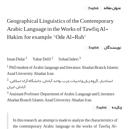
عنوان مقاله
English
Geographical Linguistics of the Contemporary
Arabic Language in the Works of Tawfiq Al-
Hakim, for example, "Ode Al-Ruh"
نویسندگان
English
1
2
3
Iman Didar
Yabar Delfi
Sohad Jaderi
1
PhD student of Arabic language and literature, Abadan Branch, Islamic
Azad University, Abadan, Iran.
2
استادیار، گروه زبان و ادبیات عرب، واحد آبادان، دانشگاه آزاد اسلامی،
آبادان، ایران.
3
Assistant Professor, Department of Arabic Language and Literature,
Abadan Branch, Islamic Azad University, Abadan, Iran.
چکیده
English
In this research, an attempt is made to analyze the characteristics of
the contemporary Arabic language in the works of Tawfiq Al-