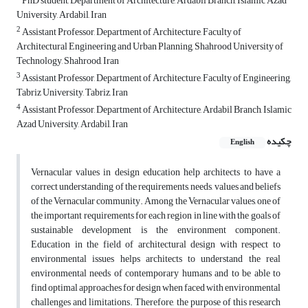
PhD student, Department of Architecture, Ardabil Branch, Islamic Azad
University, Ardabil, Iran
2
Assistant Professor, Department of Architecture, Faculty of
Architectural Engineering and Urban Planning, Shahrood University of
Technology, Shahrood, Iran
3
Assistant Professor, Department of Architecture, Faculty of Engineering,
Tabriz University, Tabriz, Iran
4
Assistant Professor, Department of Architecture, Ardabil Branch, Islamic
Azad University, Ardabil, Iran
چکیده
English
Vernacular values in design education help architects to have a
correct understanding of the requirements, needs, values and beliefs
of the Vernacular community. Among the Vernacular values, one of
the important requirements for each region in line with the goals of
sustainable development is the environment component.
Education in the field of architectural design with respect to
environmental issues helps architects to understand the real
environmental needs of contemporary humans and to be able to
find optimal approaches for design when faced with environmental
challenges and limitations. Therefore, the purpose of this research