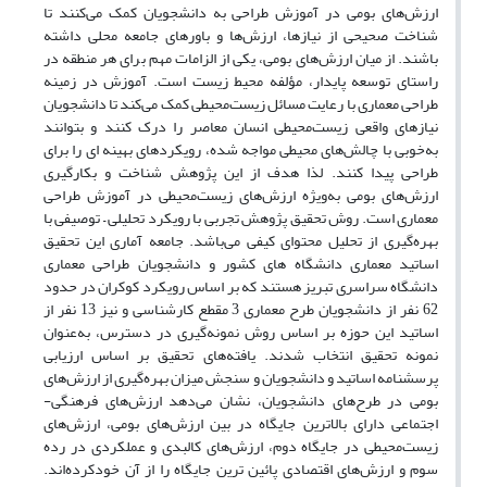
ارزش‌های بومی در آموزش طراحی به دانشجویان کمک می‌کنند تا
شناخت صحیحی از نیازها، ارزش‌ها و باورهای جامعه محلی داشته
باشند. از میان ارزش‌های بومی، یکی از الزامات مهم برای هر منطقه در
راستای توسعه پایدار، مؤلفه محیط زیست است. آموزش در زمینه
طراحی معماری با رعایت مسائل زیست‌محیطی کمک می‌کند تا دانشجویان
نیازهای واقعی زیست‌محیطی انسان معاصر را درک کنند و بتوانند
به‌خوبی با چالش‌های محیطی مواجه شده، رویکردهای بهینه ای را برای
طراحی پیدا کنند. لذا هدف از این پ‍ژوهش شناخت و بکارگیری
ارزش‌های بومی به‌ویژه ارزش‌های زیست‌محیطی در آموزش طراحی
معماری است. روش تحقیق پژوهش تجربی با رویکرد تحلیلی – توصیفی با
بهره‌گیری از تحلیل محتوای کیفی می‌باشد. جامعه آماری این تحقیق
اساتید معماری دانشگاه های کشور و دانشجویان طراحی معماری
دانشگاه سراسری تبریز هستند که بر اساس رویکرد کوکران در حدود
62 نفر از دانشجویان طرح معماری 3 مقطع کارشناسی و نیز 13 نفر از
اساتید این حوزه بر اساس روش نمونه‌گیری در دسترس، به‌عنوان
نمونه تحقیق انتخاب شدند. یافته‌های تحقیق بر اساس ارزیابی
پرسشنامه اساتید و دانشجویان و سنجش میزان بهره‌گیری از ارزش‌های
بومی در طرح‌های دانشجویان، نشان می‌دهد ارزش‌های فرهنگی-
اجتماعی دارای بالاترین جایگاه در بین ارزش‌های بومی، ارزش‌های
زیست‌محیطی در جایگاه دوم، ارزش‌های کالبدی و عملکردی در رده
سوم و ارزش‌های اقتصادی پائین ترین جایگاه را از آن خودکرده‌اند.