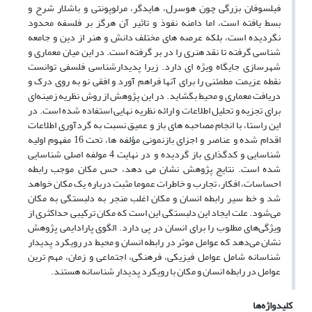
فیلسوفان بزرگی چون هوسرل، هایدگر، مرلوپونتی و باشلار شرح و
بسط یافته است، اما دامنه نفوذ و تاثیر آن هرگز بر فلسفه محدود
نگردیده است، بلکه عرصه های مختلف دانش و هنر از دین و جامعه
شناسی گرفته تا نقد هنری را در بر گرفته است. در این میان معماری و
شهرسازی جایگاه ویژه ای دارد. زیرا پدیدارشناسی فلسفی توانست
نقطه عزیمت مطمئنی را برای آنها فراهم آورد و افقی نو به روی درک و
دریافت معماری و محیط بگشاید. در این پژوهش از روش نظریه زمینه‌ای
برای تجزیه و تحلیل اطلاعات و ارائه نظریه نهایی استفاده شده است. در
این راستا، با انجام مصاحبه های باز و عمیق نسبت به گردآوری اطلاعات
اقدام شده و عناصر و اجزای بازنمونی مؤلفه ها، تحت 16 مفهوم اولیه
شناسایی و کدگذاری باز گردیده و در نهایت 4 مولفه اصلی شناسایی
شده است. نتایج پژوهش نشان می دهد، حس مکان موجب رابطه
احساسات، افکار، تجارب و خاطرات عموما مثبت درباره یک مکان خواهد
شد و خط سیر رابطه انسان و مکان اغلب منجر به دلبستگی به مکان
می‌شود. علت ایجاد این دلبستگی این است که مکان ترکیبی حداکثری از
ویژگی‌های مطلوب را برای انسان در پی دارد. الگوی پارادایمی پژوهش
نشان می‌دهد که عوامل موثر در رابطه انسان و محیط در رویکرد پدیدار
شناسانه شامل عوامل فیزیکی، فرهنگی، اجتماعی و زمان، مهم ترین
عوامل در رابطه انسان و مکان با رویکرد پدیدار شناسانه هستند.
کلیدواژه‌ها