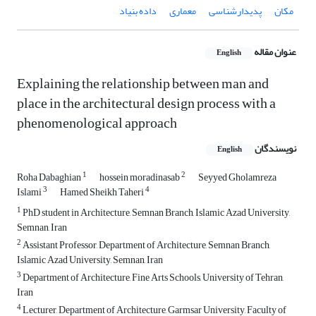
مکان
پدیدارشناسی
معماری
داده بنیاد
عنوان مقاله
English
Explaining the relationship between man and
place in the architectural design process with a
phenomenological approach
نویسندگان
English
1
2
Roha Dabaghian
hossein moradinasab
Seyyed Gholamreza
3
4
Islami
Hamed Sheikh Taheri
1
PhD student in Architecture, Semnan Branch, Islamic Azad University,
Semnan, Iran
2
Assistant Professor, Department of Architecture, Semnan Branch,
Islamic Azad University, Semnan, Iran
3
Department of Architecture, Fine Arts Schools, University of Tehran,
Iran
4
Lecturer, Department of Architecture, Garmsar University, Faculty of