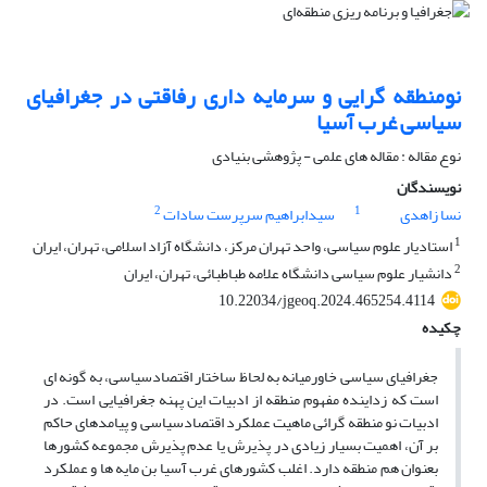
نومنطقه گرایی و سرمایه داری رفاقتی در جغرافیای
سیاسی غرب آسیا
نوع مقاله : مقاله های علمی - پژوهشی بنیادی
نویسندگان
2
1
نسا زاهدی
سیدابراهیم سرپرست سادات
1
استادیار علوم سیاسی، واحد تهران مرکز، دانشگاه آزاد اسلامی، تهران، ایران
2
دانشیار علوم سیاسی دانشگاه علامه طباطبائی، تهران، ایران
10.22034/jgeoq.2024.465254.4114
چکیده
جغرافیای سیاسی خاورمیانه به لحاظ ساختار اقتصادسیاسی، به گونه ای
است که زداینده مفهوم منطقه از ادبیات این پهنه جغرافیایی است. در
ادبیات نو منطقه گرائی ماهیت عملکرد اقتصادسیاسی و پیامدهای حاکم
بر آن، اهمیت بسیار زیادی در پذیرش یا عدم پذیرش مجموعه کشورها
بعنوان هم منطقه دارد. اغلب کشورهای غرب آسیا بن مایه ها و عملکرد