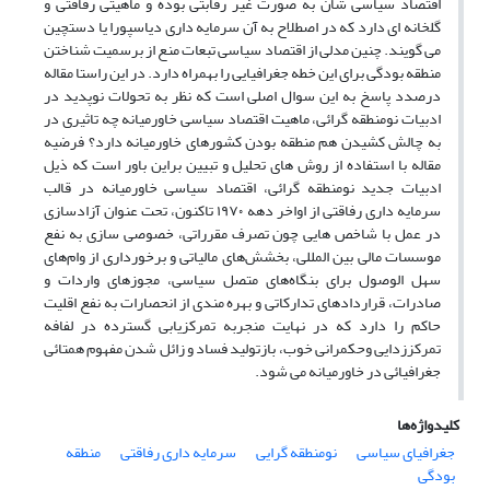
اقتصاد سیاسی شان به صورت غیر رقابتی بوده و ماهیتی رفاقتی و
گلخانه ای دارد که در اصطلاح به آن سرمایه داری دیاسپورا یا دستچین
می گویند. چنین مدلی از اقتصاد سیاسی تبعات منع از برسمیت شناختن
منطقه بودگی برای این خطه جغرافیایی را بهمراه دارد. در این راستا مقاله
درصدد پاسخ به این سوال اصلی است که نظر به تحولات نوپدید در
ادبیات نومنطقه گرائی، ماهیت اقتصاد سیاسی خاورمیانه چه تاثیری در
به چالش کشیدن هم منطقه بودن کشورهای خاورمیانه دارد؟ فرضیه
مقاله با استفاده از روش های تحلیل و تبیین براین باور است که ذیل
ادبیات جدید نومنطقه گرائی، اقتصاد سیاسی خاورمیانه در قالب
سرمایه داری رفاقتی از اواخر دهه ۱۹۷۰ تاکنون، تحت عنوان آزادسازی
در عمل با شاخص هایی چون تصرف مقرراتی، خصوصی سازی به نفع
موسسات مالی بین المللی، بخشش‌های مالیاتی و برخورداری از وام‌های
سهل الوصول برای بنگاه‌های متصل سیاسی، مجوزهای واردات و
صادرات، قراردادهای تدارکاتی و بهره مندی از انحصارات به نفع اقلیت
حاکم را دارد که در نهایت منجربه تمرکزیابی گسترده در لفافه
تمرکززدایی وحکمرانی خوب، بازتولید فساد و زائل شدن مفهوم همتائی
جغرافیائی در خاورمیانه می شود.
کلیدواژه‌ها
جغرافیای سیاسی
نومنطقه گرایی
سرمایه داری رفاقتی
منطقه
بودگی