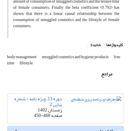
amount of consumption of smuggled cosmetics and the leisure time
of female consumers. Finally, the beta coefficient (0.792) has
shown that there is a linear causal relationship between the
consumption of smuggled cosmetics and the lifestyle of female
consumers.
کلیدواژه‌ها
English
body management
smuggled cosmetics and hygiene products
free
time
lifestyle
مراجع
دوره 13، ویژه نامه - شماره
پیاپی 2
زمستان 1402
صفحه
450-468