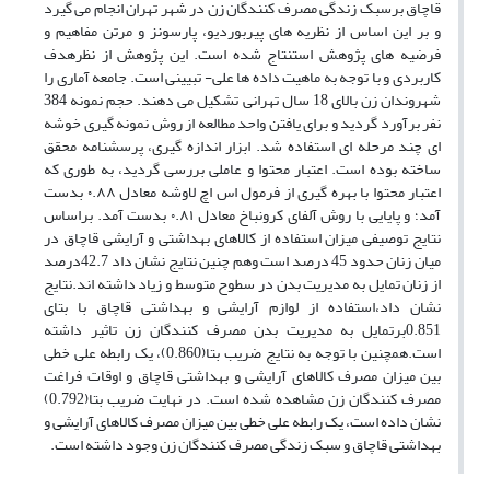
قاچاق برسبک زندگی مصرف کنندگان زن در شهر تهران انجام می گیرد
و بر این اساس از نظریه های پیربوردیو، پارسونز و مرتن مفاهیم و
فرضیه های پژوهش استنتاج شده است. این پژوهش از نظرهدف
کاربردی و با توجه به ماهیت داده ها علی- تبیینی است. جامعه آماری را
شهروندان زن بالای 18 سال تهرانی تشکیل می دهند. حجم نمونه 384
نفر برآورد گردید و برای یافتن واحد مطالعه از روش نمونه گیری خوشه
ای چند مرحله ای استفاده شد. ابزار اندازه گیری، پرسشنامه محقق
ساخته بوده است. اعتبار محتوا و عاملی بررسی گردید، به طوری که
اعتبار محتوا با بهره گیری از فرمول اس اچ لاوشه معادل ۰.۸۸ بدست
آمد؛ و پایایی با روش آلفای کرونباخ معادل ۰.۸۱ بدست آمد. براساس
نتایج توصیفی میزان استفاده از کالاهای بهداشتی و آرایشی قاچاق در
میان زنان حدود 45 درصد است وهم چنین نتایج نشان داد 42.7درصد
از زنان تمایل به مدیریت بدن در سطوح متوسط و زیاد داشته اند.نتایج
نشان داد،استفاده از لوازم آرایشی و بهداشتی قاچاق با بتای
0.851برتمایل به مدیریت بدن مصرف کنندگان زن تاثیر داشته
است.همچنین با توجه به نتایج ضریب بتا(0.860)، یک رابطه علی خطی
بین میزان مصرف کالاهای آرایشی و بهداشتی قاچاق و اوقات فراغت
مصرف کنندگان زن مشاهده شده است. در نهایت ضریب بتا(0.792)
نشان داده است، یک رابطه علی خطی بین میزان مصرف کالاهای آرایشی و
بهداشتی قاچاق و سبک زندگی مصرف کنندگان زن وجود داشته است.