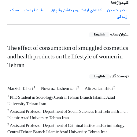
کلیدواژه‌ها
مدیریت بدن
کالاهای آرایش و بهداشتی قاچاق
اوقات فراغت
سبک
زندگی
عنوان مقاله
English
The effect of consumption of smuggled cosmetics
and health products on the lifestyle of women in
Tehran
نویسندگان
English
1
2
3
Marzieh Taheri
Nowruz Hashem zehi
Alireza Jamshidi
1
PhD Student in Sociology, Central Tehran Branch, Islamic Azad
University, Tehran, Iran
2
Assistant Professor, Department of Social Sciences, East Tehran Branch,
Islamic Azad University, Tehran, Iran
3
Assistant Professor, Department of Criminal Justice and Criminology,
Central Tehran Branch, Islamic Azad University, Tehran, Iran