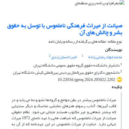
صیانت از میراث فرهنگی ناملموس با توسل به حقوق
بشر و چالش های آن
نوع مقاله : مقاله های برگرفته از رساله و پایان نامه
نویسندگان
2
1
محمدجواد رضایی زاده
امیر احسان زندی
1
دانشیار دانشکده حقوق گروه حقوق عمومی دانشگاه تهران
2
دانشجوی دکترای حقوق بین‌الملل پردیس بین‌المللی کیش دانشگاه تهران
10.22034/jgeoq.2024.205022.2202
چکیده
میراث ناملموس بیشتر در بطن جوامع و گروه ها نشو و نما می یابد و در
قالب آیین‌ها، آداب، رسوم، هنرهای نمایشی، مناسک و دیگر سنتهایی
که بیشتر شفاهی و غیر مکتوب هستند متجلی می شود. نظام حقوقی
صیانت از میراث ناملموس که شباهت هایی با عهد نامه‌ی 1972 میراث
جهانی دارد. حمایت از میراث ناملموس در این عهدنامه که از آن به