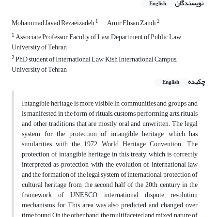
نویسندگان
English
1
2
Mohammad Javad Rezaeizadeh
Amir Ehsan Zandi
1
Associate Professor, Faculty of Law, Department of Public Law,
University of Tehran
2
PhD student of International Law, Kish International Campus,
University of Tehran
چکیده
English
Intangible heritage is more visible in communities and groups and
is manifested in the form of rituals, customs, performing arts, rituals
and other traditions that are mostly oral and unwritten. The legal
system for the protection of intangible heritage, which has
similarities with the 1972 World Heritage Convention. The
protection of intangible heritage in this treaty, which is correctly
interpreted as protection, with the evolution of international law
and the formation of the legal system of international protection of
cultural heritage from the second half of the 20th century in the
framework of UNESCO, international dispute resolution
mechanisms for This area was also predicted and changed over
time found On the other hand, the multifaceted and mixed nature of