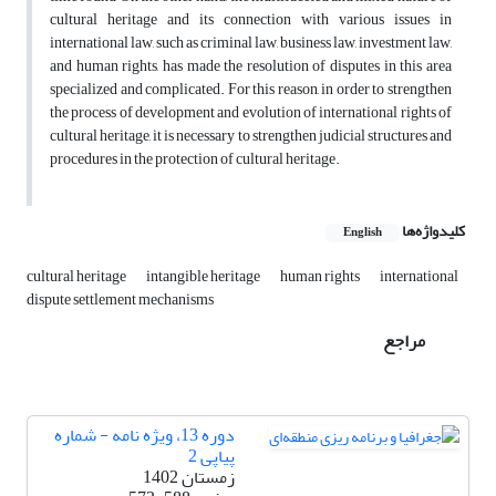
cultural heritage and its connection with various issues in
international law, such as criminal law, business law, investment law,
and human rights, has made the resolution of disputes in this area
specialized and complicated. For this reason, in order to strengthen
the process of development and evolution of international rights of
cultural heritage, it is necessary to strengthen judicial structures and
procedures in the protection of cultural heritage.
کلیدواژه‌ها
English
cultural heritage
intangible heritage
human rights
international
dispute settlement mechanisms
مراجع
دوره 13، ویژه نامه - شماره
پیاپی 2
زمستان 1402