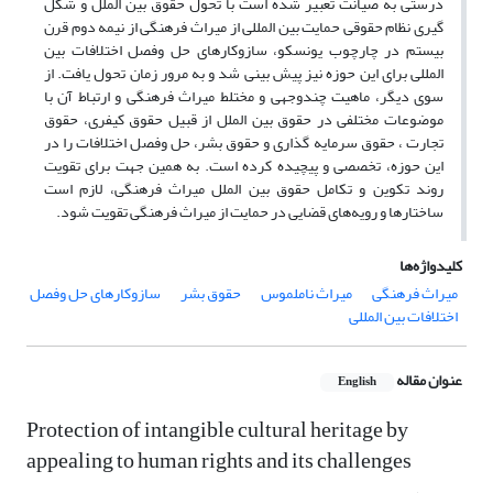
درستی به صیانت تعبیر شده است با تحول حقوق بین الملل و شکل‌
گیری نظام حقوقی حمایت‌ بین‌ المللی از میراث فرهنگی از نیمه دوم قرن
بیستم در چارچوب یونسکو، سازوکارهای حل وفصل اختلافات بین
المللی برای این حوزه نیز پیش بینی شد و به مرور زمان تحول یافت. از
سوی دیگر، ماهیت چندوجهی و مختلط میراث فرهنگی و ارتباط آن با
موضوعات مختلفی در حقوق بین الملل از قبیل حقوق کیفری، حقوق
تجارت ، حقوق‌ سرمایه‌ گذاری و حقوق بشر، حل وفصل اختلافات را در
این حوزه‌، تخصصی و پیچیده کرده است. به همین جهت برای تقویت
روند تکوین و تکامل حقوق بین الملل میراث فرهنگی، لازم است‌
ساختارها‌ و رویه‌های قضایی در حمایت از میراث فرهنگی تقویت شود.
کلیدواژه‌ها
میراث فرهنگی
میراث ناملموس
حقوق بشر
سازوکارهای حل وفصل
اختلافات بین المللی
عنوان مقاله
English
Protection of intangible cultural heritage by
appealing to human rights and its challenges