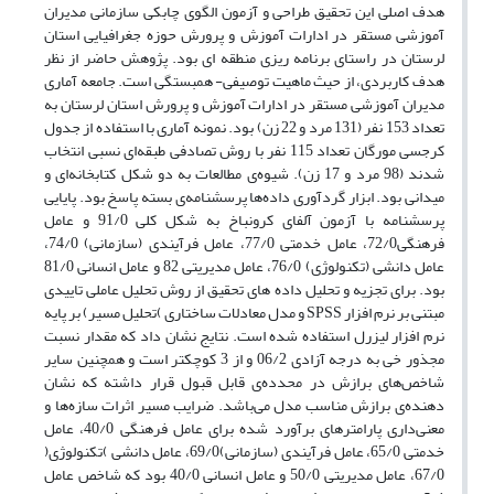
هدف اصلی این تحقیق طراحی و آزمون الگوی چابکی سازمانی مدیران
آموزشی مستقر در ادارات آموزش و پرورش حوزه جغرافیایی استان
لرستان در راستای برنامه ریزی منطقه ای بود. پژوهش حاضر از نظر
هدف کاربردی، از حیث ماهیت توصیفی- همبستگی است. جامعه آماری
مدیران آموزشی مستقر در ادارات آموزش و پرورش استان لرستان به
تعداد 153 نفر (131 مرد و 22 زن) بود. نمونه آماری با استفاده از جدول
کرجسی مورگان تعداد 115 نفر با روش تصادفی طبقه‌ای نسبی انتخاب
شدند (98 مرد و 17 زن). شیوه‌ی مطالعات به دو شکل کتابخانه‌ای و
میدانی بود. ابزار گردآوری داده‌ها پرسشنامه‌ی بسته پاسخ بود. پایایی
پرسشنامه با آزمون آلفای کرونباخ به شکل کلی 91/0 و عامل
فرهنگی72/0، عامل خدمتی 77/0، عامل فرآیندی (سازمانی) 74/0،
عامل دانشی (تکنولوژی) 76/0، عامل مدیریتی 82 و عامل انسانی 81/0
بود. برای تجزیه و تحلیل داده های تحقیق از روش تحلیل عاملی تاییدی
مبتنی بر نرم افزار SPSS و مدل معادلات ساختاری )تحلیل مسیر) بر پایه
نرم افزار لیزرل استفاده شده است. نتایج نشان داد که مقدار نسبت
مجذور خی به درجه آزادی 06/2 و از 3 کوچکتر است و همچنین سایر
شاخص‌های برازش در محدده‌ی قابل قبول قرار داشته که نشان
دهنده‌ی برازش مناسب مدل می‌باشد. ضرایب مسیر اثرات سازه‌ها و
معنی‌داری پارامترهای برآورد شده برای عامل فرهنگی 40/0، عامل
خدمتی 65/0، عامل فرآیندی (سازمانی)69/0، عامل دانشی )تکنولوژی(
67/0، عامل مدیریتی 50/0 و عامل انسانی 40/0 بود که شاخص عامل