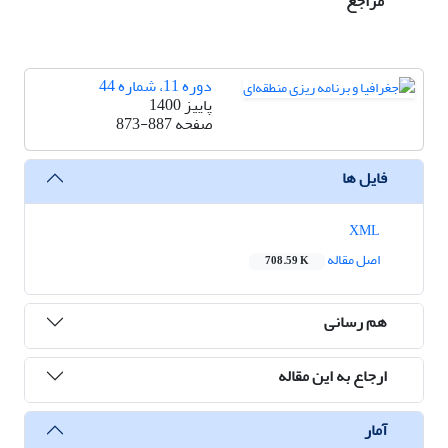
مراجع
دوره 11، شماره 44
پاییز 1400
صفحه
873-887
فایل ها
XML
اصل مقاله
708.59 K
هم رسانی
ارجاع به این مقاله
آمار