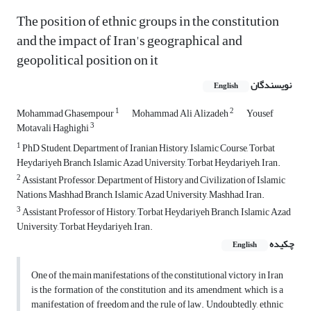
The position of ethnic groups in the constitution
and the impact of Iran's geographical and
geopolitical position on it
نویسندگان
English
1
2
Mohammad Ghasempour
Mohammad Ali Alizadeh
Yousef
3
Motavali Haghighi
1
PhD Student, Department of Iranian History, Islamic Course, Torbat
Heydariyeh Branch, Islamic Azad University, Torbat Heydariyeh, Iran.
2
Assistant Professor, Department of History and Civilization of Islamic
Nations, Mashhad Branch, Islamic Azad University, Mashhad, Iran.
3
Assistant Professor of History, Torbat Heydariyeh Branch, Islamic Azad
University, Torbat Heydariyeh, Iran.
چکیده
English
One of the main manifestations of the constitutional victory in Iran
is the formation of the constitution and its amendment, which is a
manifestation of freedom and the rule of law. Undoubtedly, ethnic