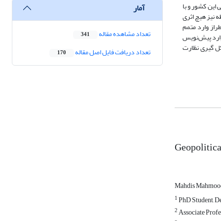
وارد نشد. 16سال پس از تصویب قانون اساسی این کشور و با
آمار
 نیز هیچ اثری
راز وارد متمم
تعداد مشاهده مقاله
341
وارد پیش‌نویس
ل گیری نظارت
تعداد دریافت فایل اصل مقاله
170
Geopolitical
Mahdis Mahmoo
1
PhD Student, De
2
Associate Profes