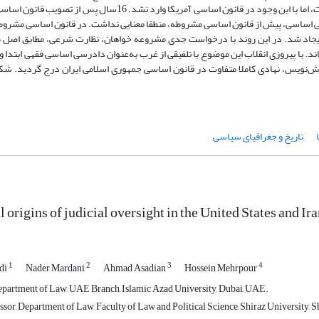
سطح ایالات به اندیشه پدران بنیان‌گذار، به خصوص الکساندر همیلتون، راه یافت، اما با این وجود در قانون اساسی آمریکا 
ی اساسی، پیش از قانون اساسی مشروطه، منطقا معنایی نداشت. در قانون اساسی مشروطه
ن ایجاد شد. در این روند با درخواست جدی مشروعه خواهان، نظارت شرعی، مطابق اصل ط
. با پیروزی انقلاب این موضوع با تلفیقی از غرب به‌عنوان دادرسی اساسی فقهی ابتدا 
ش‌نویس، نهادی کاملا متفاوت در قانون اساسی جمهوری اسلامی ایران درج گردید. شک
تاریخ و جغرافیای سیاسی
 origins of judicial oversight in the United States and Ir
1
2
3
4
di
Nader Mardani
Ahmad Asadian
Hossein Mehrpour
partment of Law, UAE Branch, Islamic Azad University, Dubai, UAE.
sor, Department of Law, Faculty of Law and Political Science, Shiraz University, Sh