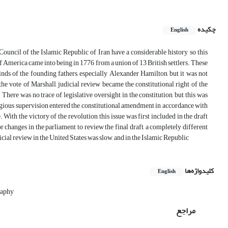
چکیده
English
Council of the Islamic Republic of Iran have a considerable history, so this
of America came into being in 1776 from a union of 13 British settlers. These
inds of the founding fathers, especially Alexander Hamilton, but it was not
the vote of Marshall, judicial review became the constitutional right of the
 There was no trace of legislative oversight in the constitution, but this was
religious supervision entered the constitutional amendment in accordance with
e. With the victory of the revolution, this issue was first included in the draft
or changes in the parliament to review the final draft, a completely different
icial review in the United States was slow, and in the Islamic Republic
کلیدواژه‌ها
English
raphy
مراجع