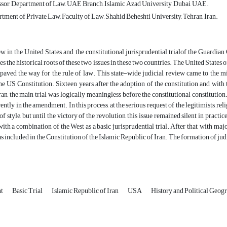
ssor, Department of Law, UAE Branch, Islamic Azad University, Dubai, UAE.
tment of Private Law, Faculty of Law, Shahid Beheshti University, Tehran, Iran.
ew in the United States and the constitutional jurisprudential trialof the Guardian 
s the historical roots of these two issues in these two countries. The United States 
 paved the way for the rule of law. This state-wide judicial review came to the m
he US Constitution. Sixteen years after the adoption of the constitution and with 
ran, the main trial was logically meaningless before the constitutional constitution.
rently in the amendment. In this process, at the serious request of the legitimists, 
of style, but until the victory of the revolution, this issue remained silent in practic
with a combination of the West as a basic jurisprudential trial. After that, with maj
as included in the Constitution of the Islamic Republic of Iran. The formation of jud
ht
Basic Trial
Islamic Republic of Iran
USA
History and Political Geog