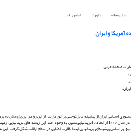
ارسال مقاله
داوران
تماس با ما
 آمریکا و ایران
ارات متحدۀ عربی.
ن.
.
یران.
هوری اسلامی ایران از پیشینه قابل‌توجهی برخوردارند، از این رو در این پژوهش به ب
تاریخی این دو موضوع در این دو کشور پرداخته می شود. ایالات متحده آمریکا در سال 1776 از اتحاد 13بریتانیایی‌نشین به وجود آمد. این ریشه ها
و، بر اساس پیشینه‌ای بریتانیایی ابتدا نظارت قضایی در سطح ایالات شکل گرفت. این ن