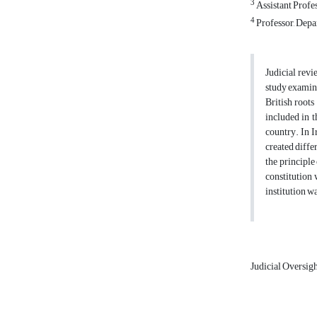
3
Assistant Profe
4
Professor, Depar
Judicial revi
study examine
British roots
included in t
country. In I
created diffe
the principle 
constitution 
institution w
Judicial Oversig