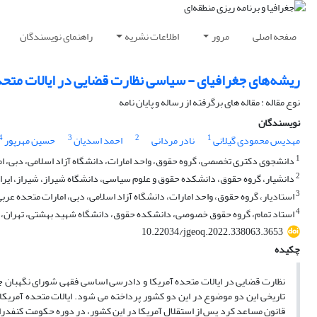
صفحه اصلی
مرور
اطلاعات نشریه
راهنمای نویسندگان
ریشه‌های جغرافیای - سیاسی نظارت قضایی در ایالات متحده
نوع مقاله : مقاله های برگرفته از رساله و پایان نامه
نویسندگان
4
3
2
1
مهدیس محمودی گیلانی
نادر مردانی
احمد اسدیان
حسین مهرپور
1
دانشجوی دکتری تخصصی، گروه حقوق، واحد امارات، دانشگاه آزاد اسلامی، دبی، ام
2
دانشیار، گروه حقوق، دانشکده حقوق و علوم سیاسی، دانشگاه شیراز، شیراز، ایرا
3
استادیار، گروه حقوق، واحد امارات، دانشگاه آزاد اسلامی، دبی، امارات متحده عربی
4
استاد تمام، گروه حقوق خصوصی، دانشکده حقوق، دانشگاه شهید بهشتی، تهران، ا
10.22034/jgeoq.2022.338063.3653
چکیده
نظارت قضایی در ایالات متحده آمریکا و دادرسی اساسی فقهی شورای نگهبان جم
قانون مساعد کرد پس از استقلال آمریکا در این کشور، در دوره حکومت کنفدراتی