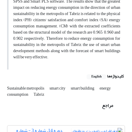
SPSS and Smart PLS software. The results show that the greatest
impact on reducing energy consumption in the direction of urban
sustainability in the metropolis of Tabriz is related to the physical
index (PH), citizens' satisfaction and comfort index (SA), energy
consumption management. (CM) with the extracted coefficients
based on the structural model of the research are 0.965, 0.960 and
0.902, respectively. Therefore, to reduce energy consumption for
sustainability in the metropolis of Tabriz, the use of smart urban
development methods along with the forecast of smart buildings
will be very effective.
کلیدواژه‌ها
English
Sustainable metropolis
smart city
smart building
energy
consumption
Tabriz
مراجع
دوره 14، شماره 3 - شماره