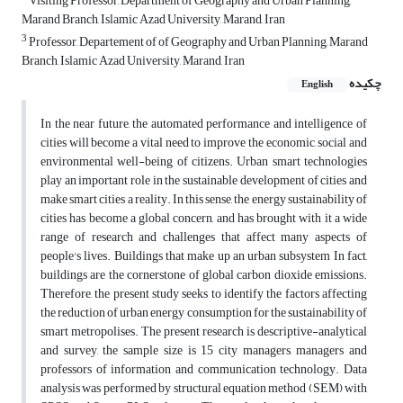
Visiting Professor, Department of Geography and Urban Planning,
Marand Branch, Islamic Azad University, Marand, Iran
3
Professor, Departement of of Geography and Urban Planning, Marand
Branch, Islamic Azad University, Marand, Iran
چکیده
English
In the near future, the automated performance and intelligence of
cities will become a vital need to improve the economic, social and
environmental well-being of citizens. Urban smart technologies
play an important role in the sustainable development of cities and
make smart cities a reality. In this sense, the energy sustainability of
cities has become a global concern, and has brought with it a wide
range of research and challenges that affect many aspects of
people's lives. Buildings that make up an urban subsystem In fact,
buildings are the cornerstone of global carbon dioxide emissions.
Therefore, the present study seeks to identify the factors affecting
the reduction of urban energy consumption for the sustainability of
smart metropolises. The present research is descriptive-analytical
and survey, the sample size is 15 city managers, managers and
professors of information and communication technology. Data
analysis was performed by structural equation method (SEM) with