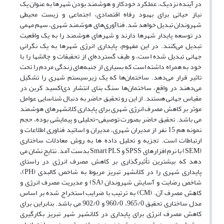
در آینده نزدیک، عملکرد خودکار و هوشمند بودن شهرها به عنوان یک
نیاز حیاتی برای بهبود رفاه اقتصادی، اجتماعی و زیست ‌محیطی
شهروندان تبدیل خواهد شد. فناآوری‌های هوشمند شهری، سهم مهمی
در توسعه پایدار شهرها دارند و شهرهای هوشمند را به یک واقعیت
تبدیل می‌کنند. در این مفهوم، پایداری انرژی شهرها به یک نگرانی
جهانی تبدیل شده ‌است، و طیف گسترده‌ای از تحقیقات و چالشها را با
خود به همراه داشته ‌است که بسیاری از جنبه‌های زندگی مردم را تحت
‌تاثیر قرار می‌دهد. ساختمان‌ها که یک زیرسیستم شهری را تشکیل
می‌دهند در واقع، ساختمان‌ها سنگ بنای انتشار دی‌اکسید کربن در
مقیاس جهانی هستند. از این رو تحقیق حاضر به دنبال شناسایی عوامل
موثر بر کاهش مصرف انرژی شهری برای پایداری کلانشهرهای هوشمند
می باشد. تحقیق حاضر بصورت توصیفی-تحلیلی و پیمایشی بوده، حجم
نمونه هم 15 نفر از مدیران شهری، مدیران و اساتید فناوری اطلاعات و
ارتباطات است. تجزیه و تحلیل داده ها به روش معادلات ساختاری
(SEM) با نرم افزارهای SPSS و Smart PLS بدست آمد. نتایج نشان می
دهد که بیشترین تأثیرگذاری بر کاهش مصرف انرژی در راستای
پایداری شهری را در کلانشهر تبریز مربوط به شاخص کالبدی (PH)،
شاخص رضایت و آسایش شهروندان (SA) و ﻣﺪﻳﺮﻳﺖ ﻣﺼﺮف اﻧﺮژى و
ﻛﺎﻫﺶ ﻣﺼﺮف آن. (CM) به ترتیب با ضرایب استخراج شده بر اساس
مدل ساختاری تحقیق 965/0، 960/0 و 902/0 می باشد. بنابراین برای
کاهش مصرف انرژی برای پایداری در کلانشهر شهر تبریز بکارگیری