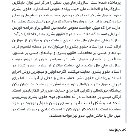
پرداخته شده است. سازوکارهای بین المللی را هرگز نمی توان جایگزین
سازوکارها و اقدامات ملی جهت پیاده نمودن استاندارد حقوق بشری
نمود. حقوق بشر در ابتدا و در درجه ی نخست، باید در سطح ملی و محلی
پیاده شود. با این حال روش ها و سازوکارهای بین المللی نقش مکمل را
دارند چرا که مبیّن خواست عمومی جامعه بین المللی برای فراهم آوردن
شرایطی هستند که مفاد اسناد مهم حقوق بشری به مرحله اجرا درآید.
سازوکارهای سازمان ملل متحد برای حمایت بهتر و مؤثرتر از موازین
ارائه شده در اسناد حقوق بشری را می‌توان به دو دسته تقسیم کرد؛
نهادهای مبتنی بر معاهدات حقوق بشری و نهادهای مبتنی بر منشور.
مدافعان و حامیان حقوق بشر در سراسر جهان از لزوم تقویت
سازوکارهای ملل متحد برای حمایت مؤثرتر از موازین مقرر شده در
اسناد حقوق بشری حمایت می‌کنند. اگرچه اولین و مهم‌ترین روش اجرای
اسناد بین‌المللی حقوق بشر، حمایت ملی و محلی از آنهاست، اما برای
اجرای حقوق بشر بین‌المللی توجه به نقش ملل متحد به عنوان رکن
پیشگام بین‌المللی و کارایی آنها برای حمایت، ضرورتی انکارناپذیر است.
ارکان مبتنی بر معاهدات در نُه معاهده‌ی مهم حقوق بشری پیش‌بینی
شده-اند و شکل فعالیت آنها بر مبنای روشن حقوقی موجود در خود
معاهده است. با اینکه کار این ارکان از اهمیت زیادی برخوردار است در
عین حال با چالش‌هایی جدی نیز مواجه هستند.
کلیدواژه‌ها