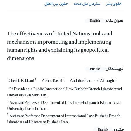
حقوق بشر
سازمان ملل متحد
حقوق بین الملل
عنوان مقاله
English
The effectiveness of United Nations tools and
mechanisms in promoting and implementing
human rights and explaining its geopolitical
dimensions
نویسندگان
English
1
2
3
Tahereh Rabbani
Abbas Basiri
Abdolmohammad Afrough
1
PhD student in Public International Law, Bushehr Branch, Islamic Azad
University, Bushehr, Iran.
2
Assistant Professor, Department of Law, Bushehr Branch, Islamic Azad
University, Bushehr, Iran.
3
Assistant Professor, Department of International Law, Bushehr Branch,
Islamic Azad University, Bushehr, Iran.
چکیده
English