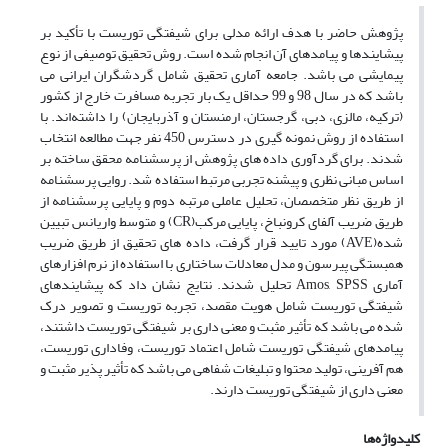
پژوهش حاضر با هدف ارائه مدلی برای شیفتگی توریست با تأکید بر
پیشایندها و پیامدهای آن انجام شده است. روش تحقیق توصیفی از نوع
پیمایشی می باشد. جامعه آماری تحقیق شامل گردشگران ایرانی می
باشد که در سال 98 و 99 حداقل یک بار تجربه مسافرت خارج از کشور
(ترکیه، مالزی، دبی، گرجستان، ارمنستان و آذربایجان) را داشته‌اند. با
استفاده از روش نمونه گیری در دسترس 450 نفر جهت مطالعه انتخاب
شدند. برای گردآوری داده های پژوهش از پرسشنامه محقق ساخته بر
اساس مبانی نظری و پیشنه تجربی مرتبط استفاده شد. روایی پرسشنامه
از طریق نظر متخصصان، تحلیل عاملی مرتبه دوم و پایایی پرسشنامه از
طریق ضریب آلفای کرونباخ، پایایی مرکب(CR) و متوسط واریانس تبیین
شده(AVE) مورد تایید قرار گرفت، داده های تحقیق از طریق ضریب
همبستگی پیرسون و مدل معادلات ساختاری با استفاده از نرم افزارهای
آماری Amos, SPSS تحلیل شدند. نتایج نشان داد که پیشایندهای
شیفتگی توریست شامل هویت مقصد، تجربه توریست و تصویر درک
شده می باشد که تأثیر مثبت و معنی داری بر شیفتگی توریست داشتند،
پیامدهای شیفتگی توریست شامل اعتماد توریست، وفاداری توریست،
هم آفرینی، تولید محتوا و تبلیغات شفاهی می باشد که تأثیر پذیر مثبت و
معنی داری از شیفتگی توریست دارند.
کلیدواژه‌ها