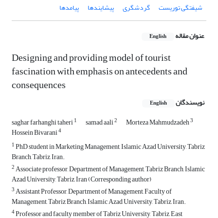
شیفتگی توریست
گردشگری
پیشایندها
پیامدها
عنوان مقاله
English
Designing and providing model of tourist
fascination with emphasis on antecedents and
consequences
نویسندگان
English
1
2
3
saghar farhanghi taheri
samad aali
Morteza Mahmudzadeh
4
Hossein Bivarani
1
PhD student in Marketing Management, Islamic Azad University, Tabriz
Branch, Tabriz, Iran.
2
Associate professor, Department of Management, Tabriz Branch, Islamic
Azad University, Tabriz, Iran (Corresponding author)
3
Assistant Professor, Department of Management, Faculty of
Management, Tabriz Branch, Islamic Azad University, Tabriz, Iran.
4
Professor and faculty member of Tabriz University, Tabriz, East