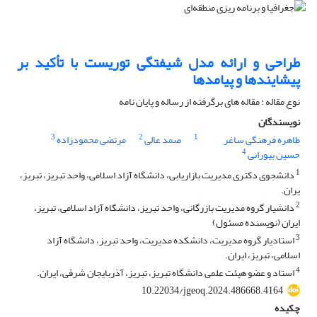
طراحی و ارائه مدل شیفتگی توریست با تأکید بر
پیشایندها و پیامدها
نوع مقاله : مقاله های برگرفته از رساله و پایان نامه
نویسندگان
3
2
1
طاهره فرهنگی ساغر
صمد عالی
مرتضی محمودزاده
4
حسین بیورانی
1
دانشجوی دکتری مدیریت بازاریابی، دانشگاه آزاد اسلامی، واحد تبریز، تبریز،
یران.
2
دانشیار گروه مدیریت بازرگانی، واحد تبریز، دانشگاه آزاد اسلامی، تبریز،
ایران (نویسنده مسئول)
3
استادیار گروه مدیریت، دانشکده مدیریت، واحد تبریز، دانشگاه آزاد
اسلامی، تبریز، ایران.
4
استاد و عضو هیئت علمی دانشگاه تبریز، تبریز، آذربایجان شرقی، ایران.
10.22034/jgeoq.2024.486668.4164
چکیده