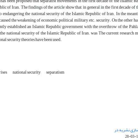
t has been proposed that separatist movements in the first decade of the Islamic 
lic of Iran. The findings of the article show that, in general, in the first decade of
o endangering the national security of the Islamic Republic of Iran. In the meanti
caused the weakening of economic, political, military, etc. security. On the other h
ently established an Islamic Republic government with the overthrow of the Pahla
the national security of the Islamic Republic of Iran. was The current research me
ional security theories have been used.
rises
national security
separatism
 سازی نشریه در
14