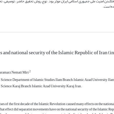
ندن امنیت ملی جمهوری اسلامی ایران موثر بود. نوع روش تحقیق حاضر، توصیفی – تح
ده است.
s and national security of the Islamic Republic of Iran (in
2
aramarz Nemati Miri
 Science, Department of Islamic Studies, Ilam Branch, Islamic Azad University, Ilam
 Science, Karaj Branch, Islamic Azad University, Karaj, Iran.
ises of the first decade of the Islamic Revolution caused many effects on the nationa
hat effect did separatist movements have on the national security of the Islamic Repub